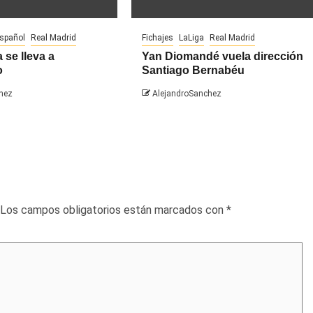
español
Real Madrid
Fichajes
LaLiga
Real Madrid
 se lleva a
Yan Diomandé vuela dirección
o
Santiago Bernabéu
hez
AlejandroSanchez
Los campos obligatorios están marcados con
*