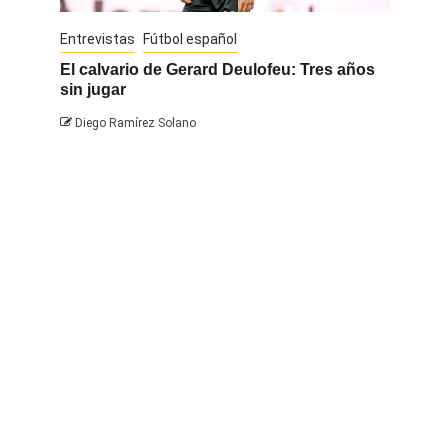
Entrevistas
Fútbol español
Entrevis
El calvario de Gerard Deulofeu: Tres años
Javi Na
sin jugar
Diego 
Diego Ramírez Solano