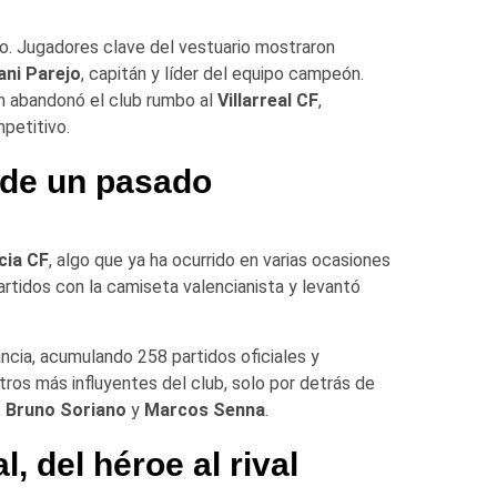
o. Jugadores clave del vestuario mostraron
ani Parejo
, capitán y líder del equipo campeón.
 abandonó el club rumbo al
Villarreal CF
,
petitivo.
 de un pasado
cia CF
, algo que ya ha ocurrido en varias ocasiones
artidos con la camiseta valencianista y levantó
cia, acumulando 258 partidos oficiales y
os más influyentes del club, solo por detrás de
,
Bruno Soriano
y
Marcos Senna
.
al
, del héroe al rival