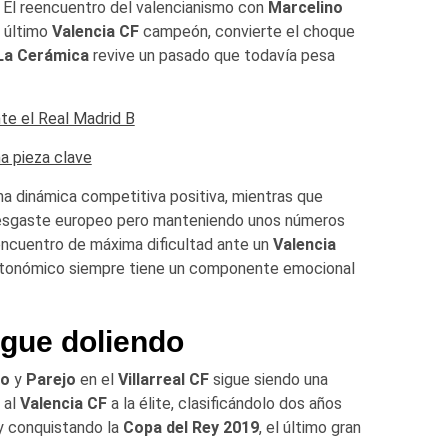
 El reencuentro del valencianismo con
Marcelino
l último
Valencia CF
campeón, convierte el choque
La Cerámica
revive un pasado que todavía pesa
nte el Real Madrid B
na pieza clave
na dinámica competitiva positiva, mientras que
 desgaste europeo pero manteniendo unos números
encuentro de máxima dificultad ante un
Valencia
autonómico siempre tiene un componente emocional
igue doliendo
no
y
Parejo
en el
Villarreal CF
sigue siendo una
 al
Valencia CF
a la élite, clasificándolo dos años
 conquistando la
Copa del Rey 2019
, el último gran