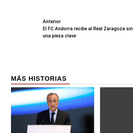
Navegación
Anterior
El FC Andorra recibe al Real Zaragoza sin
de
una pieza clave
entradas
MÁS HISTORIAS