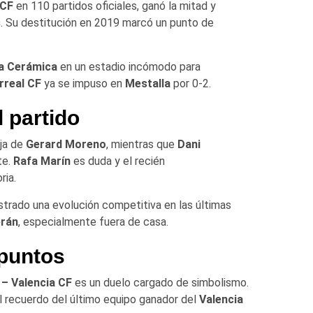
 CF
en 110 partidos oficiales, ganó la mitad y
s
. Su destitución en 2019 marcó un punto de
a Cerámica
en un estadio incómodo para
arreal CF
ya se impuso en
Mestalla
por 0-2.
 partido
aja de
Gerard Moreno
, mientras que
Dani
te.
Rafa Marín
es duda y el recién
ria.
strado una evolución competitiva en las últimas
erán
, especialmente fuera de casa.
puntos
F – Valencia CF
es un duelo cargado de simbolismo.
el recuerdo del último equipo ganador del
Valencia