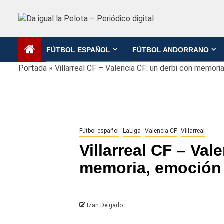
Saltar
al
contenido
FÚTBOL ESPAÑOL
FÚTBOL ANDORRANO
Portada
»
Villarreal CF – Valencia CF: un derbi con memor
Fútbol español
LaLiga
Valencia CF
Villarreal
Villarreal CF – Val
memoria, emoción
Izan Delgado