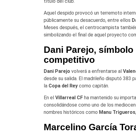
título del club.
Aquel despido provocó un terremoto intern
públicamente su desacuerdo, entre ellos
D
Meses después, el centrocampista también
simbolizando el final de aquel proyecto com
Dani Parejo
, símbolo
competitivo
Dani Parejo
volverá a enfrentarse al
Valen
desde su salida. El madrileño disputó 383 p
la
Copa del Rey
como capitán.
En el
Villarreal CF
ha mantenido su importan
consolidándose como uno de los mediocentr
nombres históricos como
Manu Trigueros
Marcelino García Tor