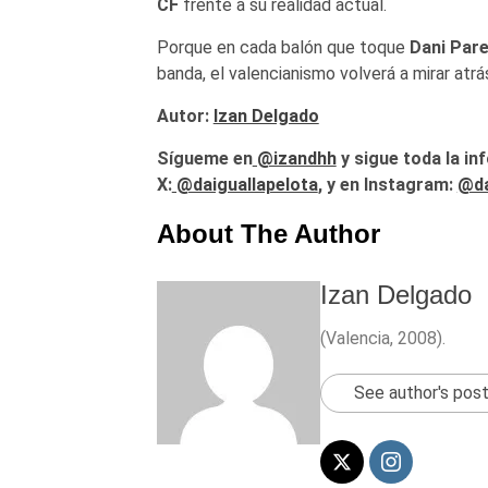
CF
frente a su realidad actual.
Porque en cada balón que toque
Dani Pare
banda, el valencianismo volverá a mirar atrá
Autor:
Izan Delgado
Sígueme en
@izandhh
y sigue toda la in
X:
@daiguallapelota
, y en Instagram:
@da
About The Author
Izan Delgado
(Valencia, 2008).
See author's pos