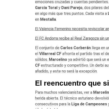
emociones cruzadas y cuentas pendientes.
García Toral
y
Dani Parejo
, dos pilares de
en algo más que tres puntos. Cada visita a
en
Mestalla
.
El Valencia Femenino necesita reviscolar a
El FC Andorra recibe al Real Zaragoza sin u
El conjunto de
Carlos Corberán
llega en u
el
Villarreal CF
afronta el partido tras el
sólidos.
Marcelino
ya advirtió que será un 
CF
estructurado y competitivo. Un derbi 
añadido, y este no será la excepción.
El reencuentro que s
Para muchos valencianistas, ver a
Marceli
herida abierta. El técnico asturiano devolvió
consecutivos para la
Liga de Campeones
y