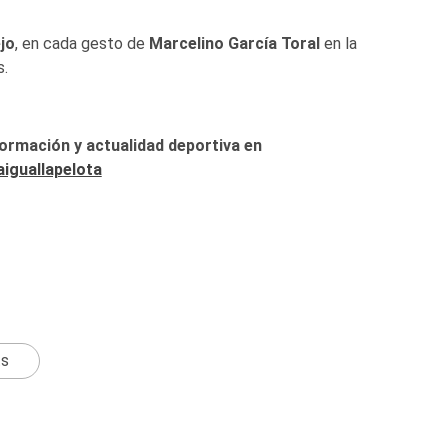
jo
, en cada gesto de
Marcelino García Toral
en la
s.
formación y actualidad deportiva en
iguallapelota
ts