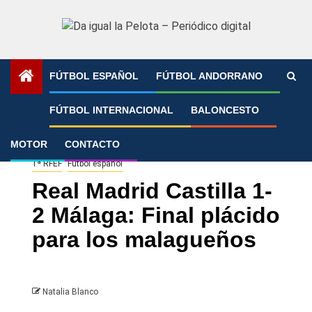
Saltar
al
contenido
FÚTBOL ESPAÑOL
FÚTBOL ANDORRANO
Portada
»
Real Madrid Castilla 1-2 Málaga: Final plácido
FÚTBOL INTERNACIONAL
BALONCESTO
para los malagueños
MOTOR
CONTACTO
1ª RFEF
Fútbol español
Real Madrid Castilla 1-
2 Málaga: Final plácido
para los malagueños
Natalia Blanco