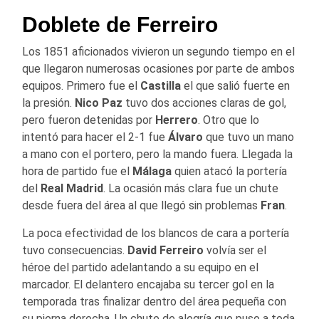
Doblete de Ferreiro
Los 1851 aficionados vivieron un segundo tiempo en el
que llegaron numerosas ocasiones por parte de ambos
equipos. Primero fue el
Castilla
el que salió fuerte en
la presión.
Nico Paz
tuvo dos acciones claras de gol,
pero fueron detenidas por
Herrero
. Otro que lo
intentó para hacer el 2-1 fue
Álvaro
que tuvo un mano
a mano con el portero, pero la mando fuera. Llegada la
hora de partido fue el
Málaga
quien atacó la portería
del
Real Madrid
. La ocasión más clara fue un chute
desde fuera del área al que llegó sin problemas
Fran
.
La poca efectividad de los blancos de cara a portería
tuvo consecuencias.
David Ferreiro
volvía ser el
héroe del partido adelantando a su equipo en el
marcador. El delantero encajaba su tercer gol en la
temporada tras finalizar dentro del área pequeña con
su pierna derecha. Un chute de alegría que puso a toda