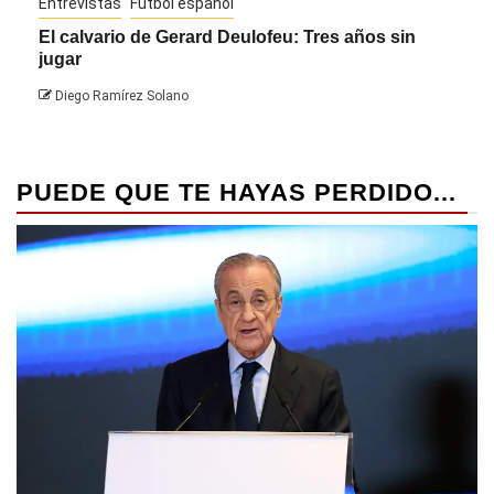
Entrevistas
Fútbol español
Entre
El calvario de Gerard Deulofeu: Tres años sin
Javi
jugar
Die
Diego Ramírez Solano
PUEDE QUE TE HAYAS PERDIDO...