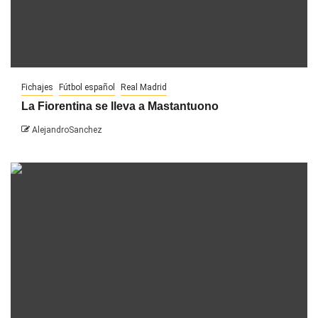
Fichajes
Fútbol español
Real Madrid
La Fiorentina se lleva a Mastantuono
AlejandroSanchez