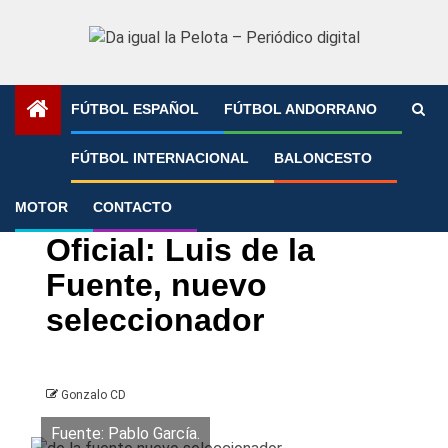
Saltar
al
contenido
FÚTBOL ESPAÑOL
FÚTBOL ANDORRANO
Portada
»
Oficial: Luis de la Fuente, nuevo seleccionador
FÚTBOL INTERNACIONAL
BALONCESTO
MOTOR
CONTACTO
Fútbol español
Segunda división
Oficial: Luis de la
Fuente, nuevo
seleccionador
Gonzalo CD
Fuente: Pablo García.