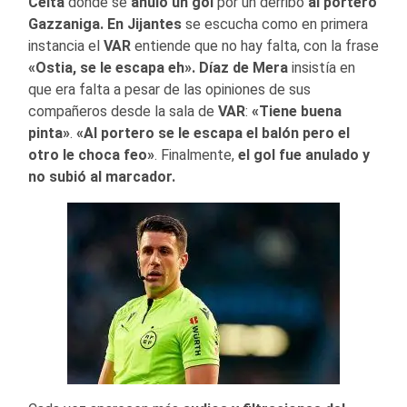
Celta
donde se
anuló un gol
por un derribo
al portero
Gazzaniga. En Jijantes
se escucha como en primera
instancia el
VAR
entiende que no hay falta, con la frase
«Ostia, se le escapa eh». Díaz de Mera
insistía en
que era falta a pesar de las opiniones de sus
compañeros desde la sala de
VAR
:
«Tiene buena
pinta»
.
«Al portero se le escapa el balón pero el
otro le choca feo»
. Finalmente,
el gol fue anulado y
no subió al marcador.