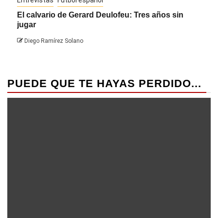
Entrevistas
Fútbol español
Entre
El calvario de Gerard Deulofeu: Tres años sin
Javi
jugar
Die
Diego Ramírez Solano
PUEDE QUE TE HAYAS PERDIDO...