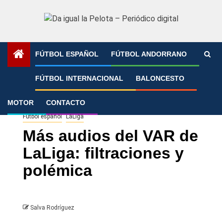
Saltar
al
contenido
FÚTBOL ESPAÑOL
FÚTBOL ANDORRANO
Portada
»
Más audios del VAR de LaLiga: filtraciones y
FÚTBOL INTERNACIONAL
BALONCESTO
polémica
MOTOR
CONTACTO
Fútbol español
LaLiga
Más audios del VAR de
LaLiga: filtraciones y
polémica
Salva Rodríguez