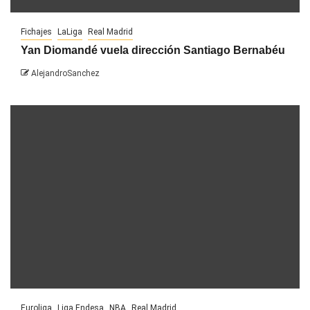
Fichajes
LaLiga
Real Madrid
Yan Diomandé vuela dirección Santiago Bernabéu
AlejandroSanchez
Euroliga
Liga Endesa
NBA
Real Madrid