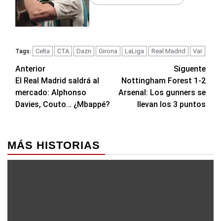
Celta
CTA
Dazn
Girona
LaLiga
Real Madrid
Var
Tags:
Navegación
Anterior
Siguente
El Real Madrid saldrá al
Nottingham Forest 1-2
de
mercado: Alphonso
Arsenal: Los gunners se
entradas
Davies, Couto… ¿Mbappé?
llevan los 3 puntos
MÁS HISTORIAS