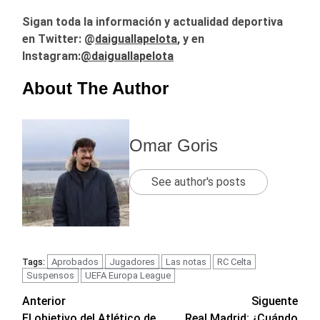
Sigan toda la información y actualidad deportiva
en Twitter: @
daiguallapelota
, y en
Instagram:
@daiguallapelota
About The Author
Omar Goris
See author's posts
Aprobados
Jugadores
Las notas
RC Celta
Tags:
Suspensos
UEFA Europa League
Navegación
Anterior
Siguente
El objetivo del Atlético de
Real Madrid: ¿Cuándo