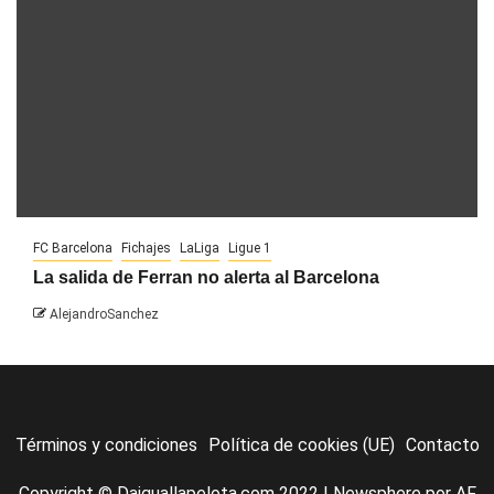
FC Barcelona
Fichajes
LaLiga
Ligue 1
La salida de Ferran no alerta al Barcelona
AlejandroSanchez
Términos y condiciones
Política de cookies (UE)
Contacto
Copyright © Daiguallapelota.com 2022
|
Newsphere
por AF