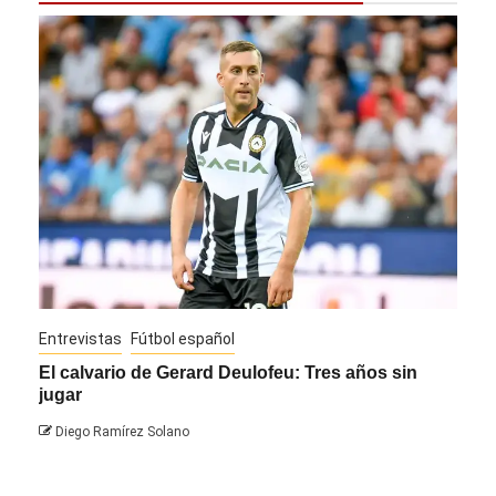
Entrevistas
Fútbol español
Entre
El calvario de Gerard Deulofeu: Tres años sin
Javi
jugar
Die
Diego Ramírez Solano