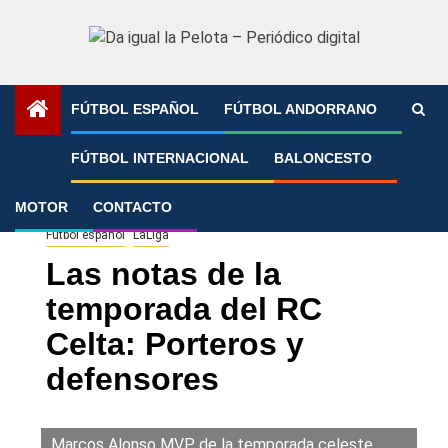
Saltar
al
contenido
FÚTBOL ESPAÑOL
FÚTBOL ANDORRANO
Portada
»
Las notas de la temporada del RC Celta:
FÚTBOL INTERNACIONAL
BALONCESTO
Porteros y defensores
MOTOR
CONTACTO
Fútbol español
LaLiga
Las notas de la
temporada del RC
Celta: Porteros y
defensores
Marcos Alonso MVP de la temporada celeste.