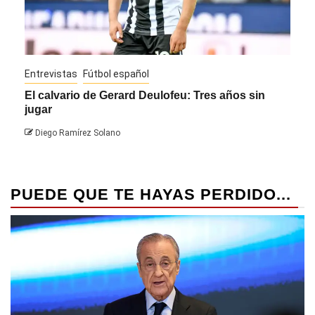
Entrevistas
Fútbol español
Entre
El calvario de Gerard Deulofeu: Tres años sin
Javi
jugar
Die
Diego Ramírez Solano
PUEDE QUE TE HAYAS PERDIDO...