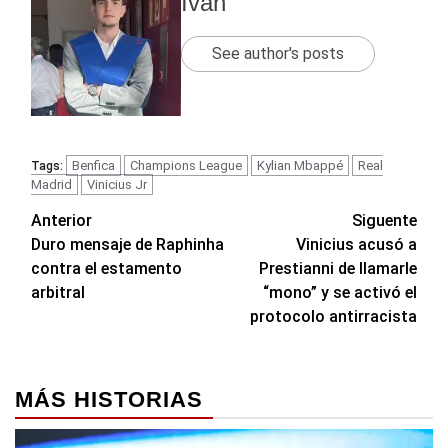
Ivan
See author's posts
Benfica
Champions League
Kylian Mbappé
Real
Tags:
Madrid
Vinicius Jr
Navegación
Anterior
Siguente
Duro mensaje de Raphinha
Vinicius acusó a
de
contra el estamento
Prestianni de llamarle
entradas
arbitral
“mono” y se activó el
protocolo antirracista
MÁS HISTORIAS