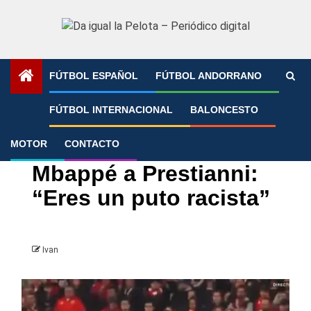
Saltar
al
contenido
FÚTBOL ESPAÑOL
FÚTBOL ANDORRANO
Portada
»
Mbappé a Prestianni: “Eres un puto racista”
FÚTBOL INTERNACIONAL
BALONCESTO
MOTOR
CONTACTO
Champions League
Fútbol Internacional
Real Madrid
Mbappé a Prestianni:
“Eres un puto racista”
Ivan