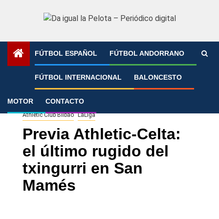
Saltar
al
contenido
FÚTBOL ESPAÑOL
FÚTBOL ANDORRANO
Portada
»
Previa Athletic-Celta: el último rugido del
FÚTBOL INTERNACIONAL
BALONCESTO
txingurri en San Mamés
MOTOR
CONTACTO
Athletic Club Bilbao
LaLiga
Previa Athletic-Celta:
el último rugido del
txingurri en San
Mamés