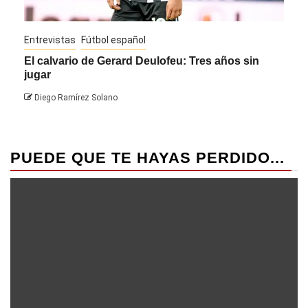
Entrevistas
Fútbol español
Entre
El calvario de Gerard Deulofeu: Tres años sin
Javi
jugar
Die
Diego Ramírez Solano
PUEDE QUE TE HAYAS PERDIDO...