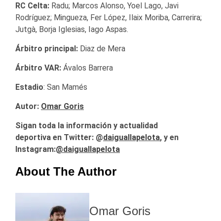
RC Celta:
Radu; Marcos Alonso, Yoel Lago, Javi
Rodríguez; Mingueza, Fer López, Ilaix Moriba, Carrerira;
Jutgà, Borja Iglesias, Iago Aspas.
Árbitro principal:
Diaz de Mera
Árbitro VAR:
Ávalos Barrera
Estadio
: San Mamés
Autor:
Omar Goris
Sigan toda la información y actualidad
deportiva
en Twitter: @
daiguallapelota
, y en
Instagram:
@daiguallapelota
About The Author
Omar Goris