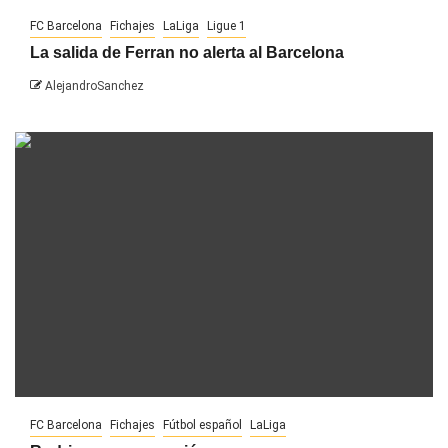
FC Barcelona
Fichajes
LaLiga
Ligue 1
La salida de Ferran no alerta al Barcelona
AlejandroSanchez
FC Barcelona
Fichajes
Fútbol español
LaLiga