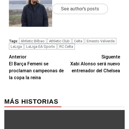
See author's posts
Ahtletic Bilbao
Athletic Club
Celta
Ernesto Valverde
Tags:
LaLiga
LaLiga EA Sports
RC Celta
Navegación
Anterior
Siguente
El Barça Femeni se
Xabi Alonso será nuevo
de
proclaman campeonas de
entrenador del Chelsea
entradas
la copa la reina
MÁS HISTORIAS