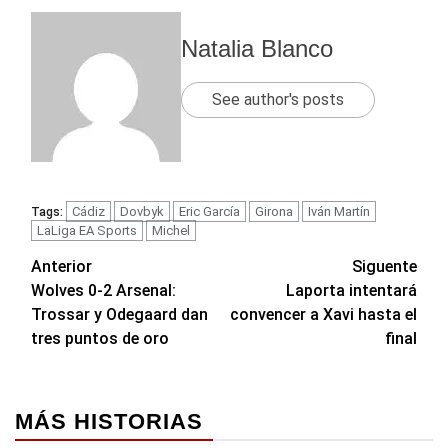
Natalia Blanco
See author's posts
Cádiz
Dovbyk
Eric García
Girona
Iván Martín
Tags:
LaLiga EA Sports
Michel
Navegación
Anterior
Siguente
Wolves 0-2 Arsenal:
Laporta intentará
de
Trossar y Odegaard dan
convencer a Xavi hasta el
entradas
tres puntos de oro
final
MÁS HISTORIAS