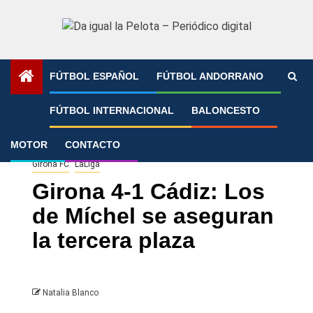
Saltar
al
contenido
FÚTBOL ESPAÑOL
FÚTBOL ANDORRANO
Portada
»
Girona 4-1 Cádiz: Los de Míchel se aseguran la
FÚTBOL INTERNACIONAL
BALONCESTO
tercera plaza
MOTOR
CONTACTO
Girona FC
LaLiga
Girona 4-1 Cádiz: Los
de Míchel se aseguran
la tercera plaza
Natalia Blanco