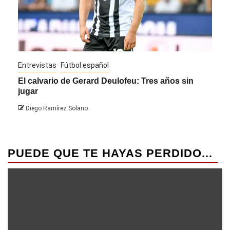
Entrevistas
Fútbol español
Entre
El calvario de Gerard Deulofeu: Tres años sin
Javi
jugar
Die
Diego Ramírez Solano
PUEDE QUE TE HAYAS PERDIDO...