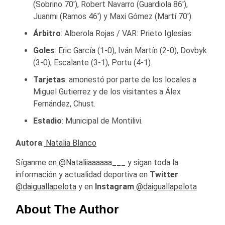
(Sobrino 70′), Robert Navarro (Guardiola 86′),
Juanmi (Ramos 46′) y Maxi Gómez (Martí 70′).
Árbitro
: Alberola Rojas / VAR: Prieto Iglesias.
Goles
: Eric García (1-0), Iván Martín (2-0), Dovbyk
(3-0), Escalante (3-1), Portu (4-1).
Tarjetas
: amonestó por parte de los locales a
Miguel Gutierrez y de los visitantes a Álex
Fernández, Chust.
Estadio
: Municipal de Montilivi.
Autora
:
Natalia Blanco
Síganme en
@Nataliiaaaaaa___
y sigan toda la
información y actualidad deportiva en
Twitter
@daiguallapelota
y en
Instagram
@daiguallapelota
About The Author