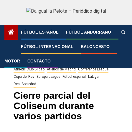
Saltar
al
contenido
FÚTBOL ESPAÑOL
FÚTBOL ANDORRANO
Portada
»
Cierre parcial del Coliseum durante varios
FÚTBOL INTERNACIONAL
BALONCESTO
partidos
MOTOR
CONTACTO
Athletic Club Bilbao
Atlético de Madrid
Conference League
Copa del Rey
Europa League
Fútbol español
LaLiga
Real Sociedad
Cierre parcial del
Coliseum durante
varios partidos