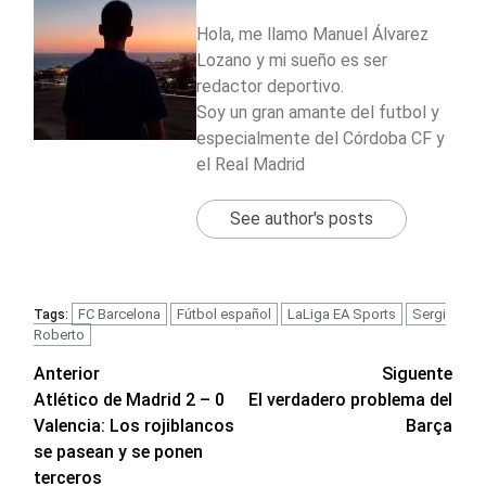
Hola, me llamo Manuel Álvarez
Lozano y mi sueño es ser
redactor deportivo.
Soy un gran amante del futbol y
especialmente del Córdoba CF y
el Real Madrid
See author's posts
FC Barcelona
Fútbol español
LaLiga EA Sports
Sergi
Tags:
Roberto
Navegación
Anterior
Siguente
Atlético de Madrid 2 – 0
El verdadero problema del
de
Valencia: Los rojiblancos
Barça
entradas
se pasean y se ponen
terceros