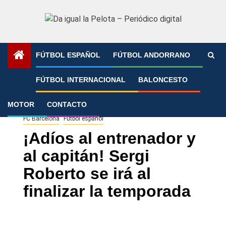
Saltar
al
contenido
FÚTBOL ESPAÑOL
FÚTBOL ANDORRANO
Portada
»
¡Adíos al entrenador y al capitán! Sergi Roberto
FÚTBOL INTERNACIONAL
BALONCESTO
se irá al finalizar la temporada
MOTOR
CONTACTO
FC Barcelona
Fútbol español
¡Adíos al entrenador y
al capitán! Sergi
Roberto se irá al
finalizar la temporada