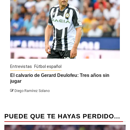
Entrevistas
Fútbol español
Entre
El calvario de Gerard Deulofeu: Tres años sin
Javi
jugar
Die
Diego Ramírez Solano
PUEDE QUE TE HAYAS PERDIDO...