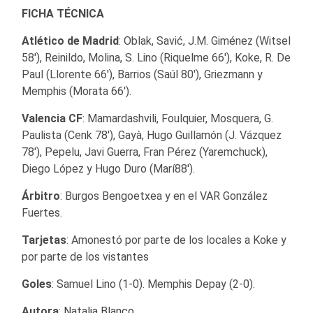
FICHA TÉCNICA
Atlético de Madrid
: Oblak, Savić, J.M. Giménez (Witsel
58′), Reinildo, Molina, S. Lino (Riquelme 66′), Koke, R. De
Paul (Llorente 66′), Barrios (Saúl 80′), Griezmann y
Memphis (Morata 66′).
Valencia CF
: Mamardashvili, Foulquier, Mosquera, G.
Paulista (Cenk 78′), Gayà, Hugo Guillamón (J. Vázquez
78′), Pepelu, Javi Guerra, Fran Pérez (Yaremchuck),
Diego López y Hugo Duro (Marí88′).
Árbitro
: Burgos Bengoetxea y en el VAR González
Fuertes.
Tarjetas
: Amonestó por parte de los locales a Koke y
por parte de los vistantes
Goles
: Samuel Lino (1-0). Memphis Depay (2-0).
Autora
:
Natalia Blanco