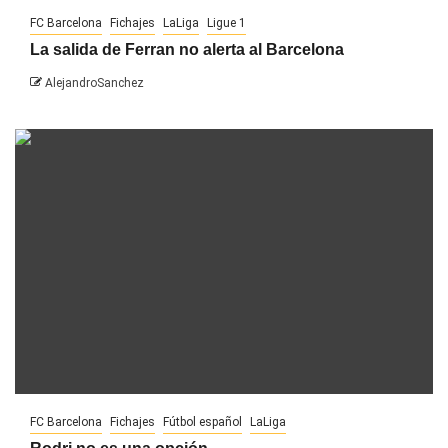
FC Barcelona
Fichajes
LaLiga
Ligue 1
La salida de Ferran no alerta al Barcelona
AlejandroSanchez
FC Barcelona
Fichajes
Fútbol español
LaLiga