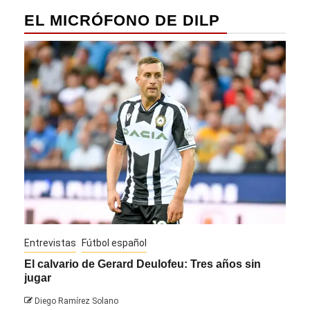
EL MICRÓFONO DE DILP
Entrevistas
Fútbol español
Entre
El calvario de Gerard Deulofeu: Tres años sin
Javi
jugar
Die
Diego Ramírez Solano