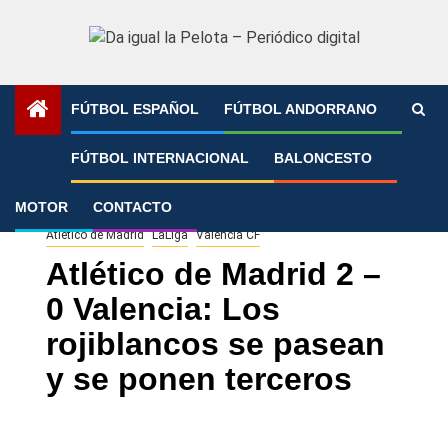
Saltar
al
contenido
FÚTBOL ESPAÑOL
FÚTBOL ANDORRANO
Portada
»
Atlético de Madrid 2 – 0 Valencia: Los
FÚTBOL INTERNACIONAL
BALONCESTO
rojiblancos se pasean y se ponen terceros
MOTOR
CONTACTO
Atlético de Madrid
LaLiga
Valencia CF
Atlético de Madrid 2 –
0 Valencia: Los
rojiblancos se pasean
y se ponen terceros