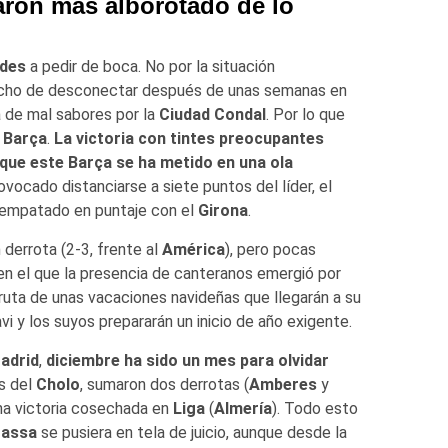
arón más alborotado de lo
ades
a pedir de boca. No por la situación
 hecho de desconectar después de unas semanas en
a de mal sabores por la
Ciudad Condal
. Por lo que
 Barça
.
La victoria con tintes preocupantes
 que este Barça se ha metido en una ola
rovocado distanciarse a siete puntos del líder, el
 empatado en puntaje con el
Girona
.
derrota (2-3, frente al
América
), pero pocas
en el que la presencia de canteranos emergió por
fruta de unas vacaciones navideñas que llegarán a su
i y los suyos prepararán un inicio de año exigente.
Madrid
,
diciembre ha sido un mes para olvidar
os del
Cholo
, sumaron dos derrotas (
Amberes
y
una victoria cosechada en
Liga
(
Almería
). Todo esto
rassa
se pusiera en tela de juicio, aunque desde la