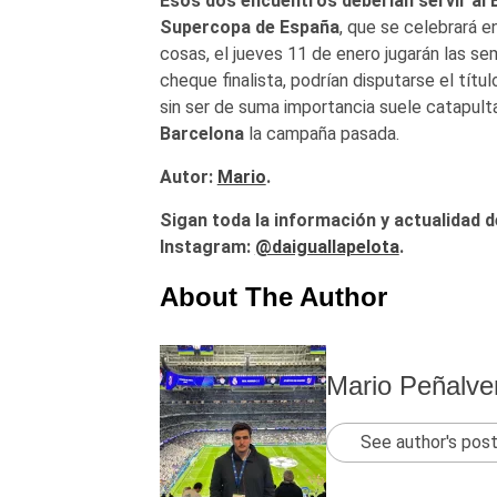
Esos dos encuentros deberían servir al 
Supercopa de España
, que se celebrará e
cosas, el jueves 11 de enero jugarán las se
cheque finalista, podrían disputarse el títu
sin ser de suma importancia suele catapulta
Barcelona
la campaña pasada.
Autor:
Mario
.
Sigan toda la información y actualidad d
Instagram:
@daiguallapelota
.
About The Author
Mario Peñalve
See author's pos