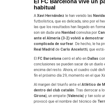
El FC Barcelona vive un p
habitual
A
Xavi Hernández
le han venido las
Navid
futbolística, que es delicada, sino por el
las que los resultados han llegado en form
son sin duda una
Navidad
convulsa por
Can
ante el Almería (3-2) volvió a demostrar
complicada de surfear
. De hecho, le ha p
Real Madrid
de
Carlo Ancelotti
, que está
El
FC Barcelona
cerró el año en
Dallas
con 
conclusiones se pueden sacar de un duelo 
encima del resto. Ahora, el cuadro culé dis
fin el próximo día 29, momento en el que Xav
Al margen del triunfo ante el
Atlético de 
dentro del club catalán
. Tras derrocar a l
Girona
), un empate (
Valencia
) y tan solo 
provocó que el nombre del técnico de
Ter