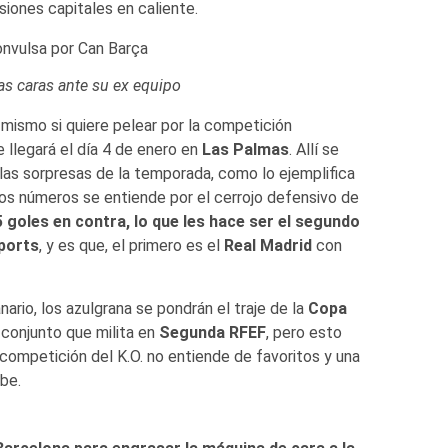
iones capitales en caliente.
las caras ante su ex equipo
mismo si quiere pelear por la competición
e llegará el día 4 de enero en
Las Palmas
. Allí se
 las sorpresas de la temporada, como lo ejemplifica
sos números se entiende por el cerrojo defensivo de
5 goles en contra, lo que les hace ser el segundo
ports
, y es que, el primero es el
Real Madrid
con
ario, los azulgrana se pondrán el traje de la
Copa
, conjunto que milita en
Segunda RFEF
, pero esto
a competición del K.O. no entiende de favoritos y una
be.