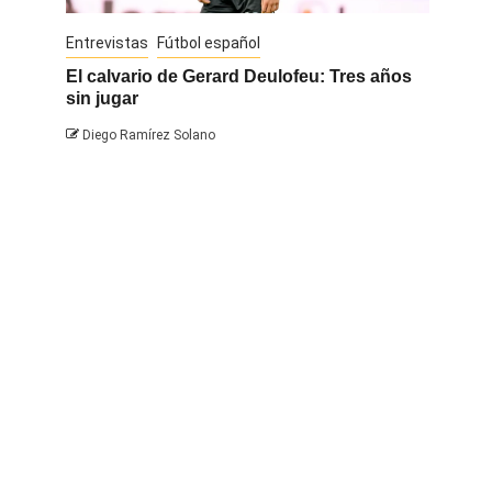
Entrevistas
Fútbol español
Entrevis
El calvario de Gerard Deulofeu: Tres años
Javi Na
sin jugar
Diego 
Diego Ramírez Solano