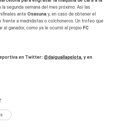
Barcelona para engrasar la máquina de cara a la
n la segunda semana del mes próximo. Así las
mifinales ante
Osasuna
y, en caso de obtener el
lo frente a madridistas o colchoneros. Un trofeo que
r al ganador, como ya le ocurrió al propio
FC
eportiva en Twitter:
@
daiguallapelota
, y en
r
ts