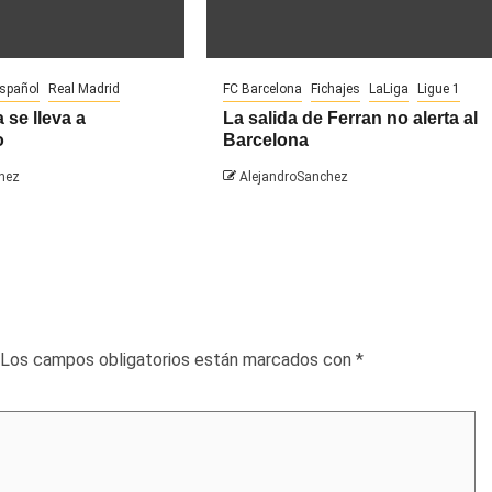
español
Real Madrid
FC Barcelona
Fichajes
LaLiga
Ligue 1
 se lleva a
La salida de Ferran no alerta al
o
Barcelona
hez
AlejandroSanchez
Los campos obligatorios están marcados con
*