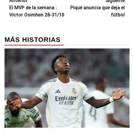
Navegación
Anterior
Siguente
El MVP de la semana :
Piqué anuncia que deja el
de
Víctor Osimhen 28-31/10
fútbol
entradas
MÁS HISTORIAS