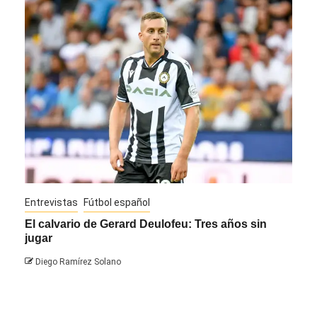
Entrevistas
Fútbol español
Entre
El calvario de Gerard Deulofeu: Tres años sin
Javi
jugar
Die
Diego Ramírez Solano