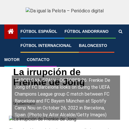
Saltar
al
contenido
FÚTBOL ESPAÑOL
FÚTBOL ANDORRANO
Portada
»
La irrupción de Frenkie de Jong
FÚTBOL INTERNACIONAL
BALONCESTO
MOTOR
CONTACTO
FC Barcelona
Fútbol español
LaLiga
La irrupción de
Frenkie de Jong
BARCELONA, SPAIN - OCTOBER 26: Frenkie De
Jong of FC Barcelona looks on during the UEFA
Champions League group C match between FC
Barcelona and FC Bayern München at Spotify
albertmartil
Camp Nou on October 26, 2022 in Barcelona,
Spain. (Photo by Aitor Alcalde/Getty Images)