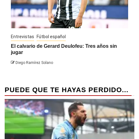
Entrevistas
Fútbol español
Entre
El calvario de Gerard Deulofeu: Tres años sin
Javi
jugar
Die
Diego Ramírez Solano
PUEDE QUE TE HAYAS PERDIDO...