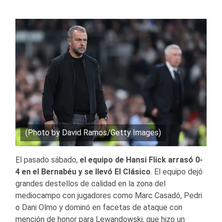
(Photo by David Ramos/Getty Images)
El pasado sábado,
el equipo de Hansi Flick arrasó 0-
4 en el Bernabéu y se llevó El Clásico
. El equipo dejó
grandes destellos de calidad en la zona del
mediocampo con jugadores como Marc Casadó, Pedri
o Dani Olmo y dominó en facetas de ataque con
mención de honor para Lewandowski, que hizo un