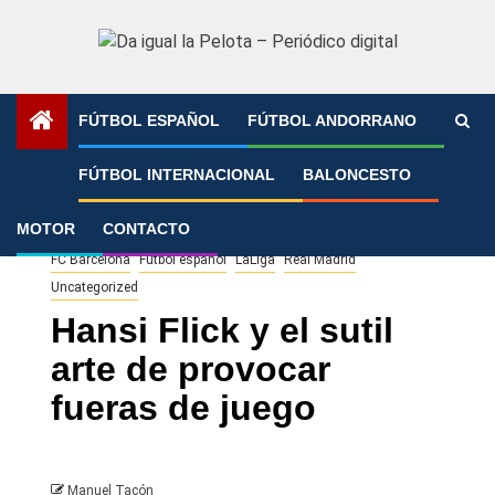
Saltar
al
contenido
FÚTBOL ESPAÑOL
FÚTBOL ANDORRANO
Portada
»
Hansi Flick y el sutil arte de provocar fueras de
FÚTBOL INTERNACIONAL
BALONCESTO
juego
MOTOR
CONTACTO
FC Barcelona
Fútbol español
LaLiga
Real Madrid
Uncategorized
Hansi Flick y el sutil
arte de provocar
fueras de juego
Manuel Tacón