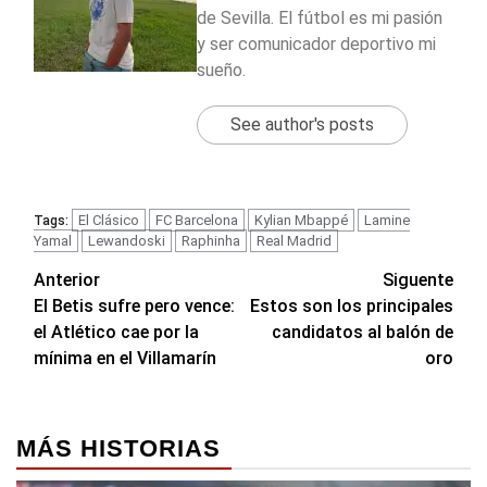
de Sevilla. El fútbol es mi pasión
y ser comunicador deportivo mi
sueño.
See author's posts
El Clásico
FC Barcelona
Kylian Mbappé
Lamine
Tags:
Yamal
Lewandoski
Raphinha
Real Madrid
Navegación
Anterior
Siguente
El Betis sufre pero vence:
Estos son los principales
de
el Atlético cae por la
candidatos al balón de
entradas
mínima en el Villamarín
oro
MÁS HISTORIAS