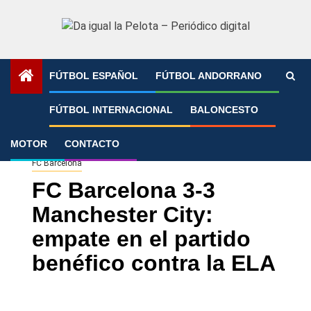
Saltar
al
contenido
FÚTBOL ESPAÑOL
FÚTBOL ANDORRANO
Portada
»
FC Barcelona 3-3 Manchester City: empate en el
FÚTBOL INTERNACIONAL
BALONCESTO
partido benéfico contra la ELA
MOTOR
CONTACTO
FC Barcelona
FC Barcelona 3-3
Manchester City:
empate en el partido
benéfico contra la ELA