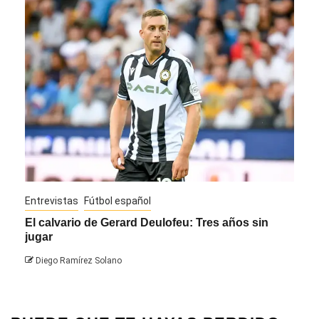
Entrevistas
Fútbol español
Entre
El calvario de Gerard Deulofeu: Tres años sin
Javi
jugar
Die
Diego Ramírez Solano