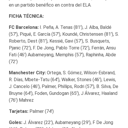
en un partido benéfico en contra del ELA.
FICHA TÉCNICA:
FC Barcelona:
I. Peña, A. Tenas (81′), J. Alba, Baldé
(57′), Piqué, E. García (57′), Koundé, Christensen (81′), S.
Roberto, Dest (81′), Kessié, Gavi (57′), S. Busquets,
Pjanic (72′), F. De Jong, Pablo Torre (72′), Ferrán, Ansu
Fati (46′) Aubameyang, Memphis (57′), Raphinha, Abde
(72′)
Manchester City:
Ortega, S. Gómez, Wilson-Esbrand,
R. Días, Mbete-Tatu (64′), Walker, Stones (46′), Lewis,
J. Cancelo (46′), Palmer, Phillips, Rodri (57′), B. Silva, De
Bruyne (64′), Foden, Gundogan (65′), J Álvarez, Haaland
(76′) Mahrez
Tarjetas:
Palmer (74′)
Goles:
J. Álvarez (22′), Aubameyang (29′), F De Jong