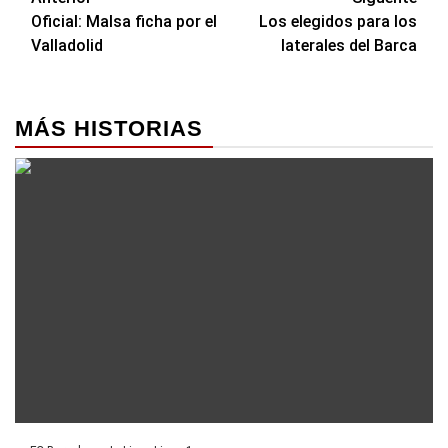
Navegación
Oficial: Malsa ficha por el
Los elegidos para los
de
Valladolid
laterales del Barca
entradas
MÁS HISTORIAS