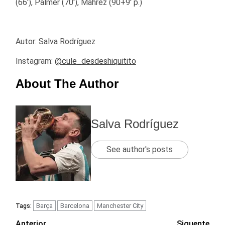
(66′), Palmer (70′), Mahrez (90+9′ p.)
Autor: Salva Rodríguez
Instagram:
@cule_desdeshiquitito
About The Author
Salva Rodríguez
See author's posts
Barça
Barcelona
Manchester City
Tags:
Anterior
Siguente