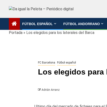
Saltar
al
contenido
FÚTBOL ESPAÑOL
FÚTBOL ANDORRANO
Portada
»
Los elegidos para los laterales del Barca
FC Barcelona
Fútbol español
Los elegidos para 
Adrián Arranz
Ultimo día del mercado de fichajes para el 