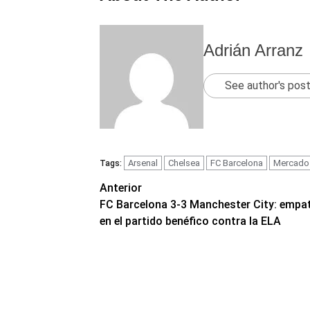
Adrián Arranz
See author's pos
Arsenal
Chelsea
FC Barcelona
Mercado 
Tags:
Navegación
Anterior
FC Barcelona 3-3 Manchester City: empa
de
en el partido benéfico contra la ELA
entradas