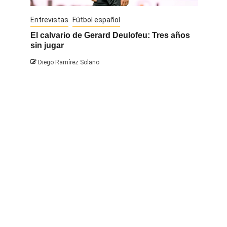
Entrevistas
Fútbol español
Entrevis
El calvario de Gerard Deulofeu: Tres años
Javi Na
sin jugar
Diego 
Diego Ramírez Solano