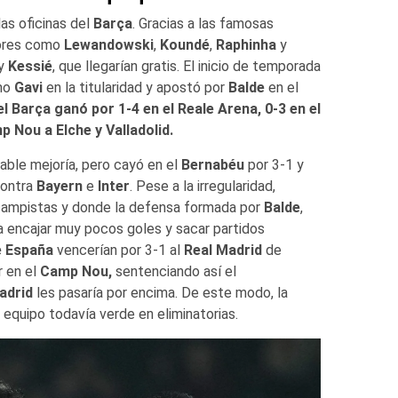
as oficinas del
Barça
. Gracias a las famosas
dores como
Lewandowski
,
Koundé
,
Raphinha
y
y
Kessié
, que llegarían gratis. El inicio de temporada
imo
Gavi
en la titularidad y apostó por
Balde
en el
l Barça ganó por 1-4 en el Reale Arena, 0-3 en el
p Nou a Elche y Valladolid.
ble mejoría, pero cayó en el
Bernabéu
por 3-1 y
contra
Bayern
e
Inter
. Pese a la irregularidad,
campistas y donde la defensa formada por
Balde
,
ía encajar muy pocos goles y sacar partidos
e España
vencerían por 3-1 al
Real Madrid
de
r en el
Camp Nou,
sentenciando así el
adrid
les pasaría por encima. De este modo, la
n equipo todavía verde en eliminatorias.