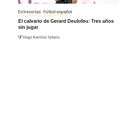
Entrevistas
Fútbol español
Entrevis
El calvario de Gerard Deulofeu: Tres años
Javi Na
sin jugar
Diego 
Diego Ramírez Solano