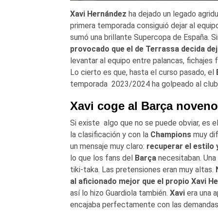
Xavi Hernández
ha dejado un legado agrid
primera temporada consiguió dejar al equipo
sumó una brillante Supercopa de España. S
provocado que el de Terrassa decida deja
levantar al equipo entre palancas, fichajes 
Lo cierto es que, hasta el curso pasado, el
temporada 2023/2024 ha golpeado al club 
Xavi coge al Barça noveno
Si existe algo que no se puede obviar, es 
la clasificación y con la
Champions
muy dif
un mensaje muy claro:
recuperar el estilo 
lo que los fans del
Barça
necesitaban. Una a
tiki-taka. Las pretensiones eran muy altas.
al aficionado mejor que el propio Xavi H
así lo hizo Guardiola también.
Xavi
era una a
encajaba perfectamente con las demandas