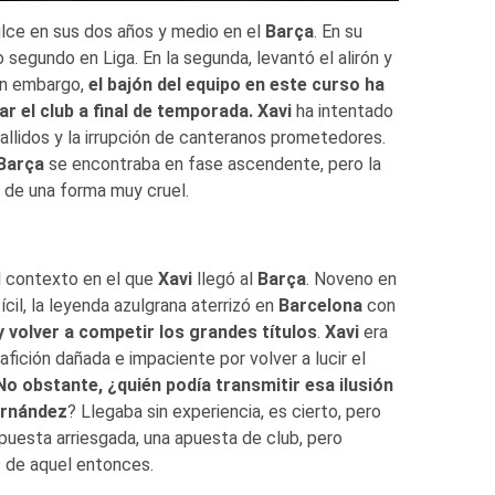
ulce en sus dos años y medio en el
Barça
. En su
 segundo en Liga. En la segunda, levantó el alirón y
in embargo,
el bajón del equipo en este curso ha
r el club a final de temporada.
Xavi
ha intentado
fallidos y la irrupción de canteranos prometedores.
Barça
se encontraba en fase ascendente, pero la
de una forma muy cruel.
el contexto en el que
Xavi
llegó al
Barça
. Noveno en
ícil, la leyenda azulgrana aterrizó en
Barcelona
con
y volver a competir los grandes títulos
.
Xavi
era
fición dañada e impaciente por volver a lucir el
No obstante, ¿quién podía transmitir esa ilusión
ernández
? Llegaba sin experiencia, es cierto, pero
puesta arriesgada, una apuesta de club, pero
 de aquel entonces.