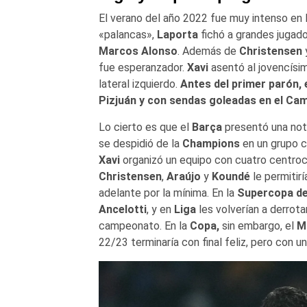
El verano del año 2022 fue muy intenso en l
«palancas»,
Laporta
fichó a grandes juga
Marcos Alonso
. Además de
Christensen
fue esperanzador.
Xavi
asentó al jovencís
lateral izquierdo.
Antes del primer parón, e
Pizjuán y con sendas goleadas en el Cam
Lo cierto es que el
Barça
presentó una nota
se despidió de la
Champions
en un grupo 
Xavi
organizó un equipo con cuatro centro
Christensen
,
Araújo
y
Koundé
le permitir
adelante por la mínima. En la
Supercopa d
Ancelotti
, y en
Liga
les volverían a derrota
campeonato. En la
Copa,
sin embargo, el
M
22/23 terminaría con final feliz, pero con u