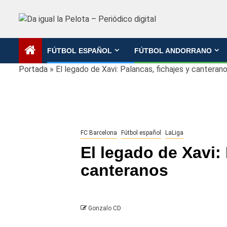
Saltar
al
contenido
FÚTBOL ESPAÑOL
FÚTBOL ANDORRANO
Portada
»
El legado de Xavi: Palancas, fichajes y canteran
FC Barcelona
Fútbol español
LaLiga
El legado de Xavi: 
canteranos
Gonzalo CD