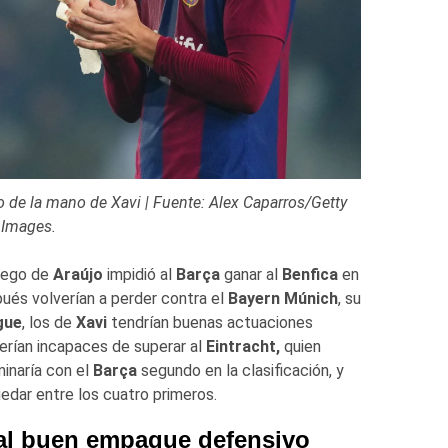
o de la mano de Xavi | Fuente: Alex Caparros/Getty
Images.
juego de
Araújo
impidió al
Barça
ganar al
Benfica
en
ués volverían a perder contra el
Bayern Múnich
, su
gue
, los de
Xavi
tendrían buenas actuaciones
serían incapaces de superar al
Eintracht,
quien
inaría con el
Barça
segundo en la clasificación, y
uedar entre los cuatro primeros.
 al buen empaque defensivo