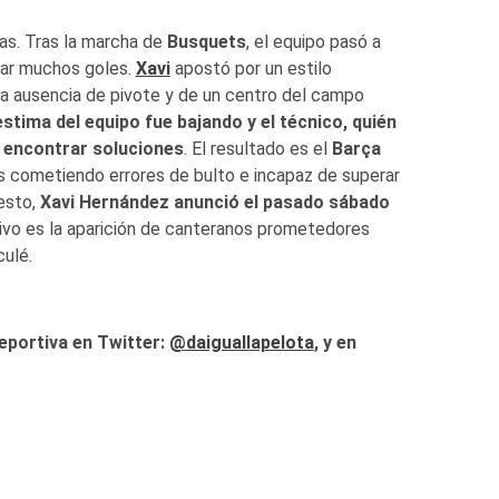
s. Tras la marcha de
Busquets
, el equipo pasó a
jar muchos goles.
Xavi
apostó por un estilo
la ausencia de pivote y de un centro del campo
stima del equipo fue bajando y el técnico, quién
o encontrar soluciones
. El resultado es el
Barça
es cometiendo errores de bulto e incapaz de superar
esto,
Xavi Hernández anunció el pasado sábado
ivo es la aparición de canteranos prometedores
culé.
eportiva en Twitter:
@daiguallapelota
, y en