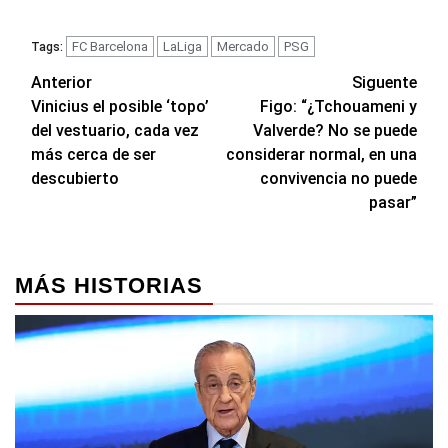
FC Barcelona
LaLiga
Mercado
PSG
Tags:
Navegación
Anterior
Siguente
Vinicius el posible ‘topo’
Figo: “¿Tchouameni y
de
del vestuario, cada vez
Valverde? No se puede
entradas
más cerca de ser
considerar normal, en una
descubierto
convivencia no puede
pasar”
MÁS HISTORIAS