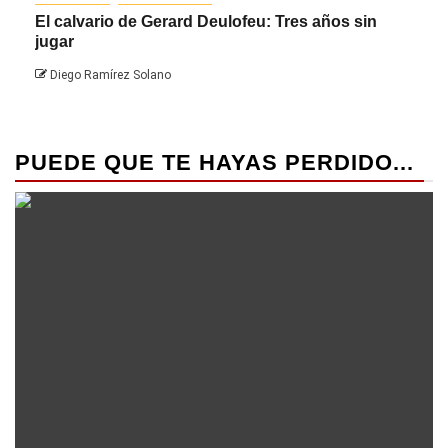
El calvario de Gerard Deulofeu: Tres años sin
Javi
jugar
Die
Diego Ramírez Solano
PUEDE QUE TE HAYAS PERDIDO...