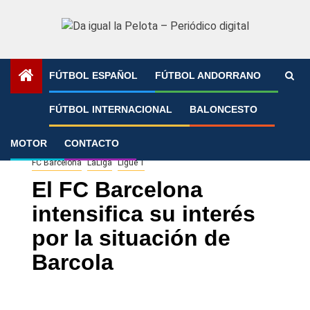
Saltar
al
contenido
FÚTBOL ESPAÑOL
FÚTBOL ANDORRANO
Portada
»
El FC Barcelona intensifica su interés por la
FÚTBOL INTERNACIONAL
BALONCESTO
situación de Barcola
MOTOR
CONTACTO
FC Barcelona
LaLiga
Ligue 1
El FC Barcelona
intensifica su interés
por la situación de
Barcola