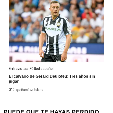
Entrevistas
Fútbol español
Entre
El calvario de Gerard Deulofeu: Tres años sin
Javi
jugar
Die
Diego Ramírez Solano
PUEDE QUE TE HAYAS PERDIDO...