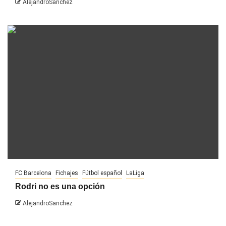
AlejandroSanchez
FC Barcelona
Fichajes
Fútbol español
LaLiga
Rodri no es una opción
AlejandroSanchez