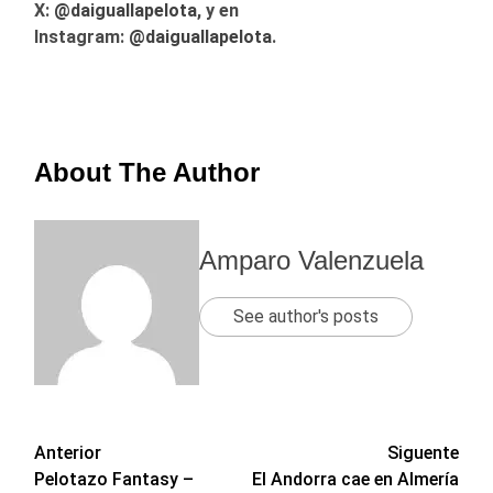
X:
@
daiguallapelota
, y en
Instagram:
@daiguallapelota
.
About The Author
Amparo Valenzuela
See author's posts
Navegación
Anterior
Siguente
Pelotazo Fantasy –
El Andorra cae en Almería