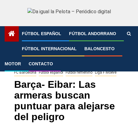
Saltar
al
contenido
FÚTBOL ESPAÑOL
FÚTBOL ANDORRANO
Portada
»
Barça- Eibar: Las armeras buscan puntuar para
FÚTBOL INTERNACIONAL
BALONCESTO
alejarse del peligro
MOTOR
CONTACTO
FC Barcelona
Fútbol español
Fútbol femenino
Liga F Moeve
Barça- Eibar: Las
armeras buscan
puntuar para alejarse
del peligro