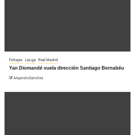
Fichajes
LaLiga
Real Madrid
Yan Diomandé vuela dirección Santiago Bernabéu
AlejandroSanchez