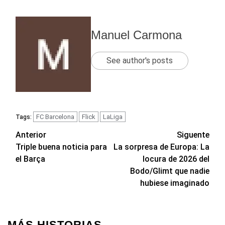
Manuel Carmona
See author's posts
FC Barcelona
Flick
LaLiga
Tags:
Navegación
Anterior
Siguente
Triple buena noticia para
La sorpresa de Europa: La
de
el Barça
locura de 2026 del
entradas
Bodo/Glimt que nadie
hubiese imaginado
MÁS HISTORIAS