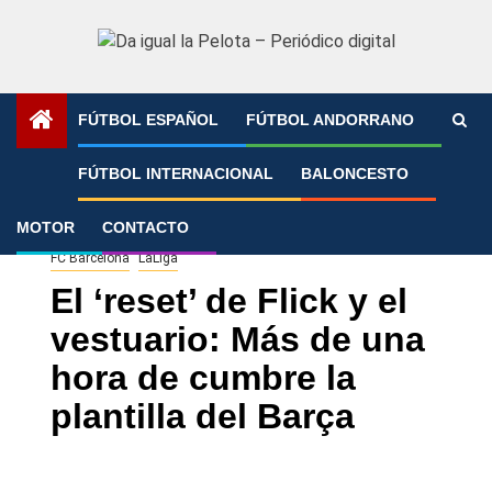
Saltar
al
contenido
FÚTBOL ESPAÑOL
FÚTBOL ANDORRANO
Portada
»
El ‘reset’ de Flick y el vestuario: Más de una hora
FÚTBOL INTERNACIONAL
BALONCESTO
de cumbre la plantilla del Barça
MOTOR
CONTACTO
FC Barcelona
LaLiga
El ‘reset’ de Flick y el
vestuario: Más de una
hora de cumbre la
plantilla del Barça