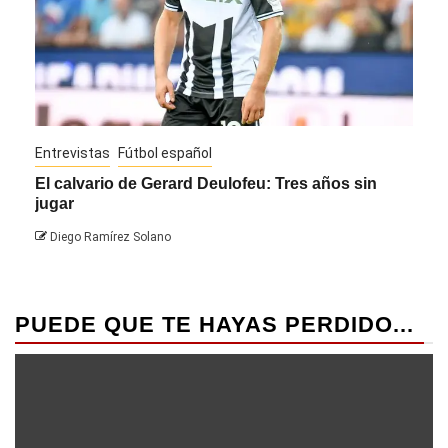
Entrevistas
Fútbol español
Entre
El calvario de Gerard Deulofeu: Tres años sin
Javi
jugar
Die
Diego Ramírez Solano
PUEDE QUE TE HAYAS PERDIDO...