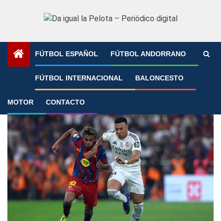
Saltar
al
contenido
FÚTBOL ESPAÑOL
FÚTBOL ANDORRANO
Portada
»
Flick
FÚTBOL INTERNACIONAL
BALONCESTO
Flick
MOTOR
CONTACTO