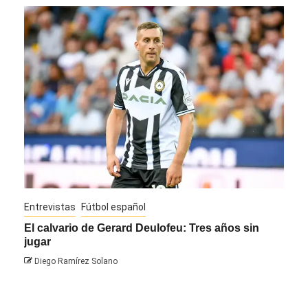
Entrevistas
Fútbol español
Entre
El calvario de Gerard Deulofeu: Tres años sin
Javi
jugar
Die
Diego Ramírez Solano