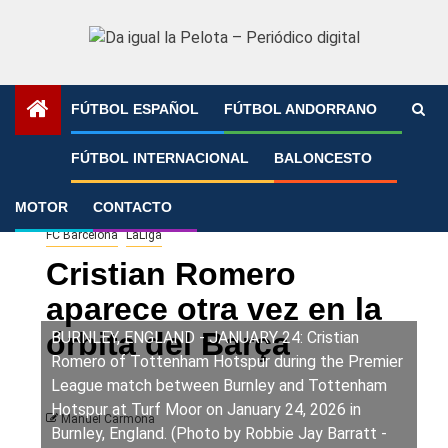
Saltar
al
contenido
FÚTBOL ESPAÑOL
FÚTBOL ANDORRANO
Portada
»
Cristian Romero aparece otra vez en la órbita del
FÚTBOL INTERNACIONAL
BALONCESTO
Barça
MOTOR
CONTACTO
FC Barcelona
LaLiga
Cristian Romero
aparece otra vez en la
órbita del Barça
BURNLEY, ENGLAND - JANUARY 24: Cristian
Romero of Tottenham Hotspur during the Premier
League match between Burnley and Tottenham
Hotspur at Turf Moor on January 24, 2026 in
Manuel Carmona
Burnley, England. (Photo by Robbie Jay Barratt -