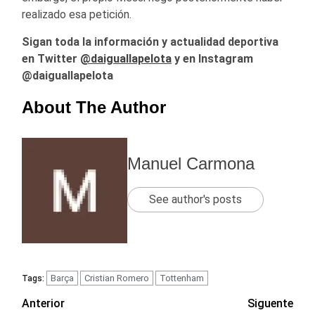
realizado esa petición.
Sigan toda la información y actualidad deportiva
en Twitter
@daiguallapelota
y en Instagram
@daiguallapelota
About The Author
Manuel Carmona
See author's posts
Barça
Cristian Romero
Tottenham
Tags:
Navegación
Anterior
Siguente