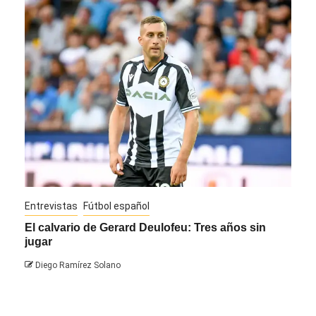
Entrevistas
Fútbol español
Entre
El calvario de Gerard Deulofeu: Tres años sin
Javi
jugar
Die
Diego Ramírez Solano