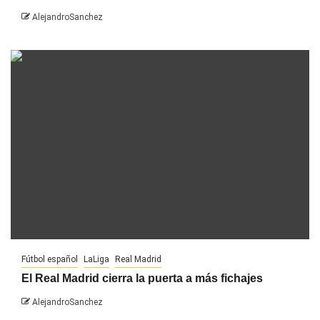
AlejandroSanchez
Fútbol español
LaLiga
Real Madrid
El Real Madrid cierra la puerta a más fichajes
AlejandroSanchez