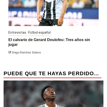
Entrevistas
Fútbol español
Entre
El calvario de Gerard Deulofeu: Tres años sin
Javi
jugar
Die
Diego Ramírez Solano
PUEDE QUE TE HAYAS PERDIDO...