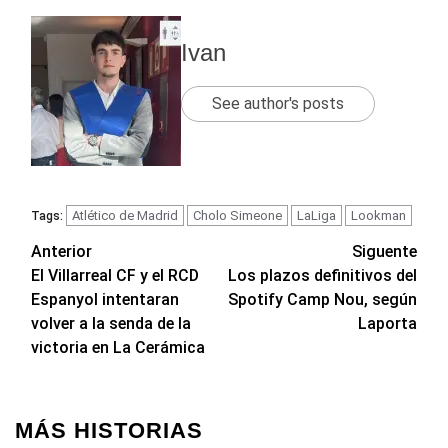
Ivan
See author's posts
Atlético de Madrid
Cholo Simeone
LaLiga
Lookman
Tags:
Navegación
Anterior
Siguente
El Villarreal CF y el RCD
Los plazos definitivos del
de
Espanyol intentaran
Spotify Camp Nou, según
entradas
volver a la senda de la
Laporta
victoria en La Cerámica
MÁS HISTORIAS