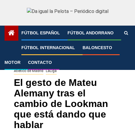
Saltar
al
contenido
FÚTBOL ESPAÑOL
FÚTBOL ANDORRANO
Portada
»
El gesto de Mateu Alemany tras el cambio de
FÚTBOL INTERNACIONAL
BALONCESTO
Lookman que está dando que hablar
MOTOR
CONTACTO
Atlético de Madrid
LaLiga
El gesto de Mateu
Alemany tras el
cambio de Lookman
que está dando que
hablar