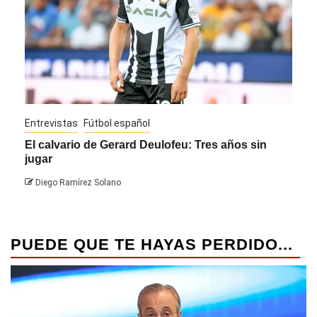
Entrevistas
Fútbol español
Entre
El calvario de Gerard Deulofeu: Tres años sin
Javi
jugar
Die
Diego Ramírez Solano
PUEDE QUE TE HAYAS PERDIDO...