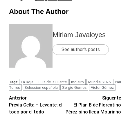
About The Author
Miriam Javaloyes
See author's posts
La Roja.
Luis de la Fuente
moleiro
Mundial 2026
Pau
Tags:
Torres
Selección española
Sergio Gómez
Víctor Gómez
Navegación
Anterior
Siguente
Previa Celta – Levante: el
El Plan B de Florentino
de
todo por el todo
Pérez sino llega Mourinho
entradas