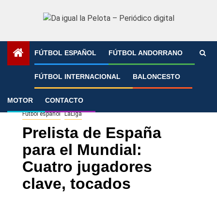
Saltar
al
contenido
FÚTBOL ESPAÑOL
FÚTBOL ANDORRANO
Portada
»
Prelista de España para el Mundial: Cuatro
FÚTBOL INTERNACIONAL
BALONCESTO
jugadores clave, tocados
MOTOR
CONTACTO
Fútbol español
LaLiga
Prelista de España
para el Mundial:
Cuatro jugadores
clave, tocados