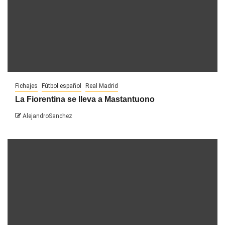
Fichajes
Fútbol español
Real Madrid
La Fiorentina se lleva a Mastantuono
AlejandroSanchez