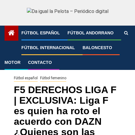
Saltar
al
contenido
FÚTBOL ESPAÑOL
FÚTBOL ANDORRANO
Portada
»
F5 DERECHOS LIGA F | EXCLUSIVA: Liga F es
FÚTBOL INTERNACIONAL
BALONCESTO
quien ha roto el acuerdo con DAZN ¿Quienes son las
candidatas?
MOTOR
CONTACTO
Fútbol español
Fútbol femenino
F5 DERECHOS LIGA F
| EXCLUSIVA: Liga F
es quien ha roto el
acuerdo con DAZN
¿Quienes son las