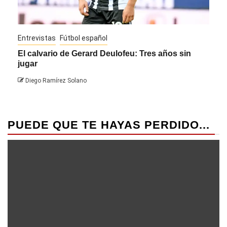
Entrevistas
Fútbol español
Entre
El calvario de Gerard Deulofeu: Tres años sin
Javi
jugar
Die
Diego Ramírez Solano
PUEDE QUE TE HAYAS PERDIDO...