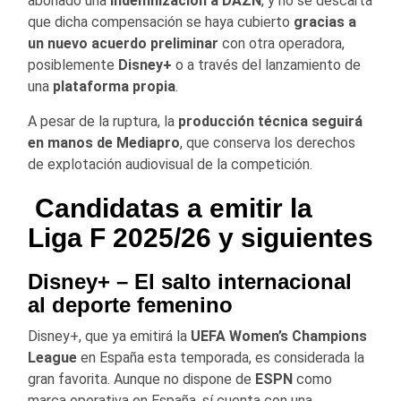
abonado una
indemnización a DAZN
, y no se descarta
que dicha compensación se haya cubierto
gracias a
un nuevo acuerdo preliminar
con otra operadora,
posiblemente
Disney+
o a través del lanzamiento de
una
plataforma propia
.
A pesar de la ruptura, la
producción técnica seguirá
en manos de Mediapro
, que conserva los derechos
de explotación audiovisual de la competición.
Candidatas a emitir la
Liga F 2025/26 y siguientes
Disney+
– El salto internacional
al deporte femenino
Disney+, que ya emitirá la
UEFA Women’s Champions
League
en España esta temporada, es considerada la
gran favorita. Aunque no dispone de
ESPN
como
marca operativa en España, sí cuenta con una