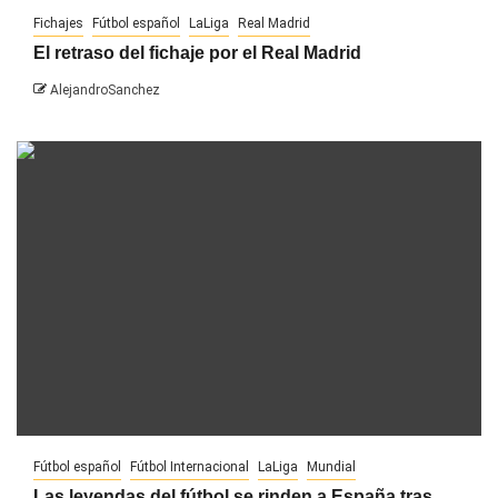
Fichajes
Fútbol español
LaLiga
Real Madrid
El retraso del fichaje por el Real Madrid
AlejandroSanchez
Fútbol español
Fútbol Internacional
LaLiga
Mundial
Las leyendas del fútbol se rinden a España tras