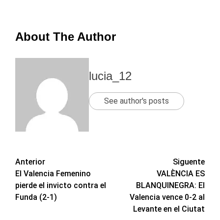
About The Author
lucia_12
See author's posts
Navegación
Anterior
Siguente
El Valencia Femenino
VALÈNCIA ES
de
pierde el invicto contra el
BLANQUINEGRA: El
entradas
Funda (2-1)
Valencia vence 0-2 al
Levante en el Ciutat