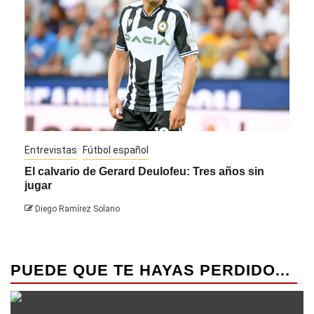
Entrevistas
Fútbol español
Entre
El calvario de Gerard Deulofeu: Tres años sin
Javi
jugar
Die
Diego Ramírez Solano
PUEDE QUE TE HAYAS PERDIDO...