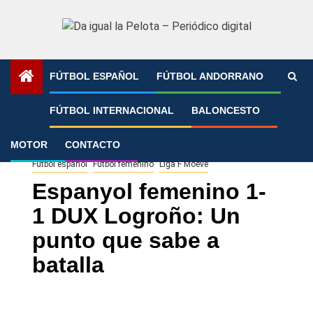
Saltar
al
contenido
FÚTBOL ESPAÑOL
FÚTBOL ANDORRANO
Portada
»
Espanyol femenino 1- 1 DUX Logroño: Un punto
FÚTBOL INTERNACIONAL
BALONCESTO
que sabe a batalla
MOTOR
CONTACTO
Fútbol español
Fútbol femenino
Liga F Moeve
Espanyol femenino 1-
1 DUX Logroño: Un
punto que sabe a
batalla