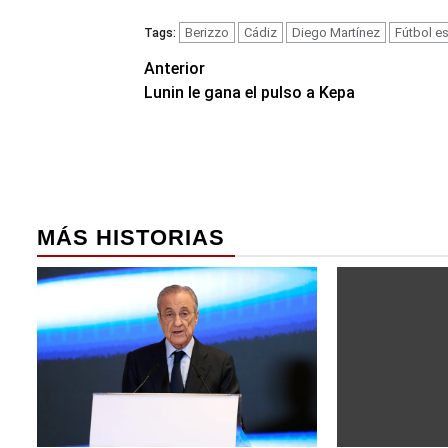
Berizzo
Cádiz
Diego Martínez
Fútbol e
Tags:
Navegación
Anterior
Lunin le gana el pulso a Kepa
de
entradas
MÁS HISTORIAS