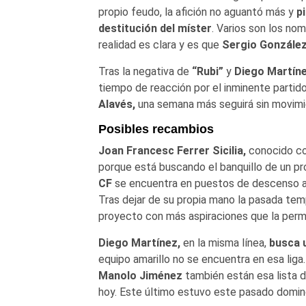
propio feudo, la afición no aguantó más y
p
destitución del míster
.
Varios son los nom
realidad es clara y es que
Sergio
Gonzále
Tras la negativa de
“Rubi”
y
Diego Martín
tiempo de reacción por el inminente partid
Alavés,
una semana más seguirá sin movimie
Posibles recambios
Joan Francesc Ferrer Sicilia,
conocido 
porque está buscando el banquillo de un p
CF
se encuentra en puestos de descenso ah
Tras dejar de su propia mano la pasada te
proyecto con más aspiraciones que la perm
Diego Martínez,
en la misma línea,
busca 
equipo amarillo no se encuentra en esa liga
Manolo Jiménez
también están esa lista 
hoy. Este último estuvo este pasado doming