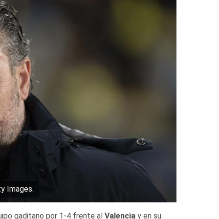
y Images.
uipo gaditano por 1-4 frente al
Valencia
y en su