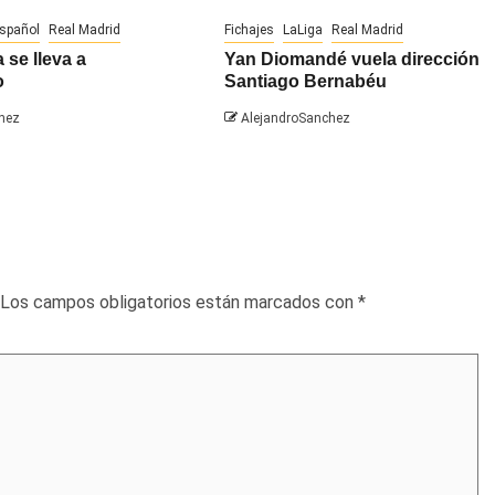
español
Real Madrid
Fichajes
LaLiga
Real Madrid
 se lleva a
Yan Diomandé vuela dirección
o
Santiago Bernabéu
hez
AlejandroSanchez
Los campos obligatorios están marcados con
*