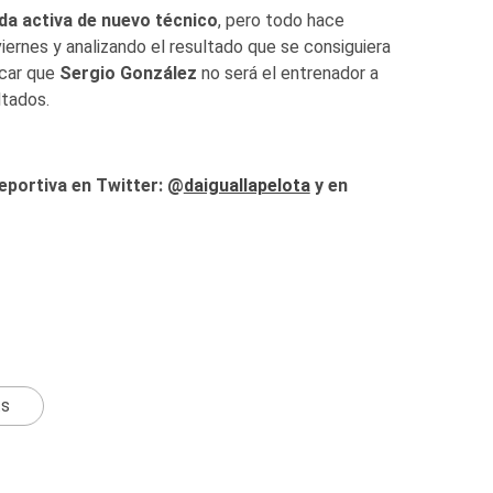
da activa de nuevo técnico
, pero todo hace
viernes y analizando el resultado que se consiguiera
icar que
Sergio González
no será el entrenador a
ltados.
eportiva en Twitter: @
daiguallapelota
y en
ts