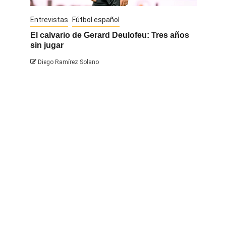
Entrevistas
Fútbol español
Entrevis
El calvario de Gerard Deulofeu: Tres años
Javi Na
sin jugar
Diego 
Diego Ramírez Solano