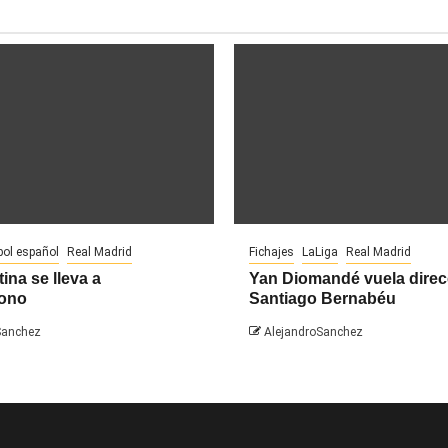
bol español
Real Madrid
Fichajes
LaLiga
Real Madrid
ina se lleva a
Yan Diomandé vuela direc
ono
Santiago Bernabéu
Sanchez
AlejandroSanchez