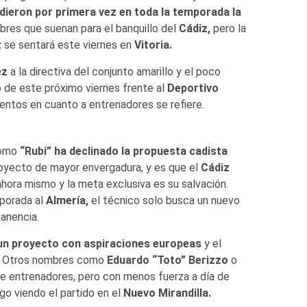
idieron por primera vez en toda la temporada la
bres que suenan para el banquillo del
Cádiz,
pero la
z
se sentará este viernes en
Vitoria.
ez
a la directiva del conjunto amarillo y el poco
o de este próximo viernes frente al
Deportivo
ntos en cuanto a entrenadores se refiere.
como
“Rubi”
ha declinado la propuesta cadista
royecto de mayor envergadura, y es que el
Cádiz
ora mismo y la meta exclusiva es su salvación.
mporada al
Almería,
el técnico solo busca un nuevo
anencia.
un proyecto con aspiraciones europeas
y el
.
Otros nombres como
Eduardo “Toto” Berizzo
o
de entrenadores, pero con menos fuerza a día de
o viendo el partido en el
Nuevo Mirandilla.