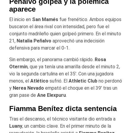
Peñalvo golpea y la polémica
aparece
El inicio en
San Mamés
fue frenético. Ambos equipos
buscaron el área rival con intensidad, pero fue el
conjunto madrileño quien golpeó primero. En el minuto
21,
Natalia
Peñalvo
aprovechó una indecisión
defensiva para marcar el 0-1.
Sin embargo, el panorama cambió rápido.
Rosa
Otermín
, que ya tenía una amarilla desde el minuto 2,
vio la segunda cartulina en el 35′. Con una jugadora
menos, el
Atlético
sufrió. El
Athletic
Club
no perdonó
y
Nerea
Nevado
empató el choque en el 39′ tras un
gran pase de
Ane
Elexpuru
.
Fiamma Benítez dicta sentencia
Tras el descanso, el técnico visitante dio entrada a
Luany
, un cambio clave. En el primer minuto de la