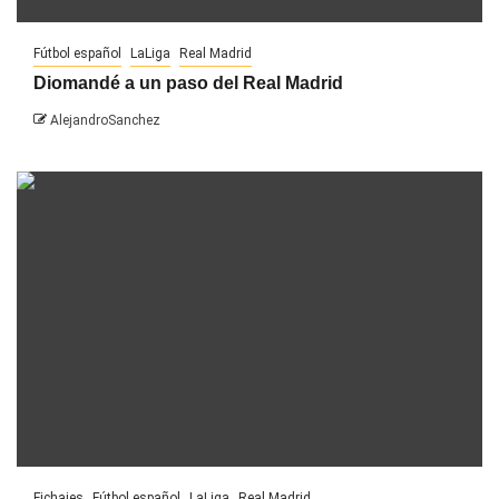
Fútbol español
LaLiga
Real Madrid
Diomandé a un paso del Real Madrid
AlejandroSanchez
Fichajes
Fútbol español
LaLiga
Real Madrid