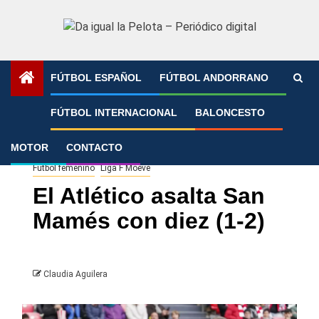
Saltar
al
contenido
FÚTBOL ESPAÑOL
FÚTBOL ANDORRANO
Portada
»
El Atlético asalta San Mamés con diez (1-2)
FÚTBOL INTERNACIONAL
BALONCESTO
MOTOR
CONTACTO
Athletic Club Bilbao
Atlético de Madrid
Fútbol español
Fútbol femenino
Liga F Moeve
El Atlético asalta San
Mamés con diez (1-2)
Claudia Aguilera