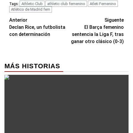
Athletic Club
athletic club femenino
Atleti Femenino
Tags:
Atlético de Madrid fem
Navegación
Anterior
Siguente
Declan Rice, un futbolista
El Barça femenino
de
con determinación
sentencia la Liga F, tras
entradas
ganar otro clásico (0-3)
MÁS HISTORIAS