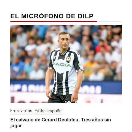
EL MICRÓFONO DE DILP
Entrevistas
Fútbol español
Entre
El calvario de Gerard Deulofeu: Tres años sin
Javi
jugar
Die