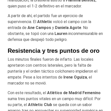
reanudación, la brasileña asistió a
Fiamma
Benítez
,
quien puso el 1-2 definitivo en el marcador.
A partir de ahí, el partido fue un ejercicio de
supervivencia. El
Athletic
volcó el campo con la
entrada de
Ane
Campos
y
Daniela
Agote
. No
obstante, se topó con una
Lauren
inconmensurable en
defensa que despejó todo peligro.
Resistencia y tres puntos de oro
Los minutos finales fueron de infarto. Las locales
apretaron con centros laterales, pero la falta de
puntería y el orden táctico colchonero impidieron el
empate. Pese a los intentos de
Irene
Oguiza
, el
marcador no se movió.
Con este resultado, el
Atlético de Madrid Femenino
suma tres puntos vitales en un campo muy difícil. Por
su parte, el
Athletic
Club
se queda con un sabor
amargo tras no aprovechar su superioridad numérica en