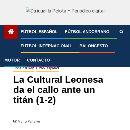
Saltar
al
contenido
FÚTBOL ESPAÑOL
FÚTBOL ANDORRANO
Portada
»
La Cultural Leonesa da el callo ante un titán (1-
FÚTBOL INTERNACIONAL
BALONCESTO
2)
MOTOR
CONTACTO
Copa del Rey
Fútbol español
La Cultural Leonesa
da el callo ante un
titán (1-2)
Mario Peñalver