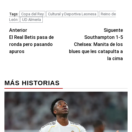
Copa del Rey
Cultural y Deportiva Leonesa
Reino de
Tags:
León
UD Almería
Navegación
Anterior
Siguente
El Real Betis pasa de
Southampton 1-5
de
ronda pero pasando
Chelsea: Manita de los
entradas
apuros
blues que les catapulta a
la cima
MÁS HISTORIAS