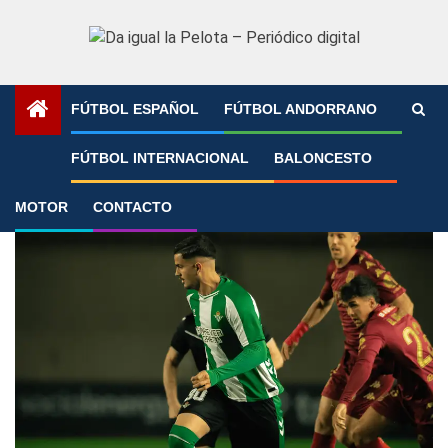
Saltar
al
contenido
FÚTBOL ESPAÑOL
FÚTBOL ANDORRANO
Portada
»
AD Alcorcón
FÚTBOL INTERNACIONAL
BALONCESTO
AD Alcorcón
MOTOR
CONTACTO