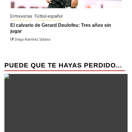
Entrevistas
Fútbol español
Entre
El calvario de Gerard Deulofeu: Tres años sin
Javi
jugar
Die
Diego Ramírez Solano
PUEDE QUE TE HAYAS PERDIDO...