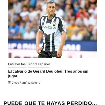
Entrevistas
Fútbol español
Entre
El calvario de Gerard Deulofeu: Tres años sin
Javi
jugar
Die
Diego Ramírez Solano
PUEDE QUE TE HAYAS PERDIDO...