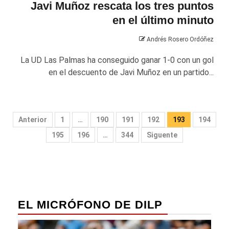
Javi Muñoz rescata los tres puntos
en el último minuto
Andrés Rosero Ordóñez
La UD Las Palmas ha conseguido ganar 1-0 con un gol
en el descuento de Javi Muñoz en un partido...
Paginación
Anterior
1
…
190
191
192
193
194
de
195
196
…
344
Siguente
entradas
EL MICRÓFONO DE DILP