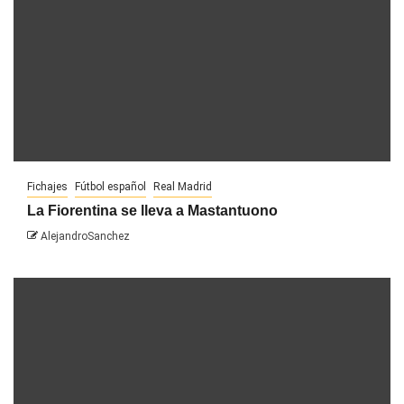
Fichajes
Fútbol español
Real Madrid
La Fiorentina se lleva a Mastantuono
AlejandroSanchez