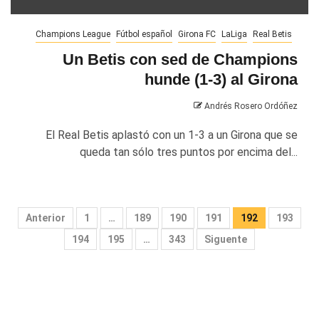
Champions League
Fútbol español
Girona FC
LaLiga
Real Betis
Un Betis con sed de Champions
hunde (1-3) al Girona
Andrés Rosero Ordóñez
El Real Betis aplastó con un 1-3 a un Girona que se
queda tan sólo tres puntos por encima del...
Paginación
Anterior
1
…
189
190
191
192
193
de
194
195
…
343
Siguente
entradas