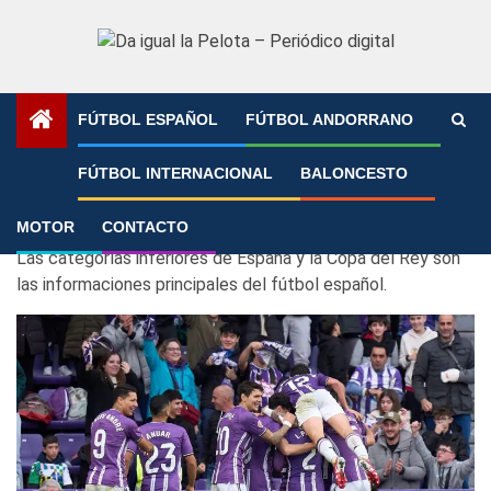
Saltar
al
contenido
FÚTBOL ESPAÑOL
FÚTBOL ANDORRANO
Portada
»
Fútbol español
»
Página 192
FÚTBOL INTERNACIONAL
BALONCESTO
Fútbol español
MOTOR
CONTACTO
Las categorías inferiores de España y la Copa del Rey son
las informaciones principales del fútbol español.