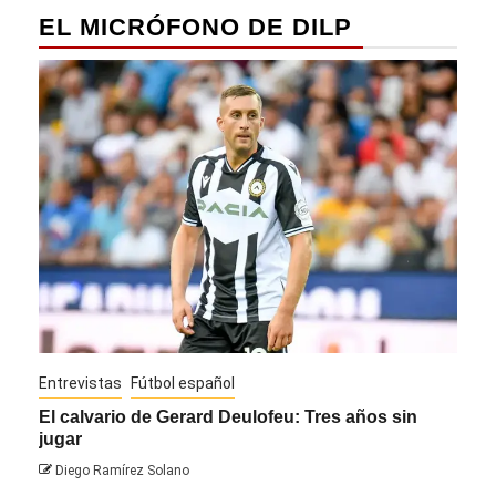
EL MICRÓFONO DE DILP
Entrevistas
Fútbol español
Entre
El calvario de Gerard Deulofeu: Tres años sin
Javi
jugar
Die
Diego Ramírez Solano