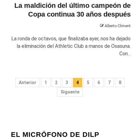
La maldición del último campeón de
Copa continua 30 años después
Alberto Climent
La ronda de octavos, que finalizaba ayer, nos ha dejado
la eliminación del Athletic Club a manos de Osasuna.
Con...
Paginación
Anterior
1
2
3
4
5
6
7
8
de
Siguente
entradas
EL MICRÓFONO DE DILP