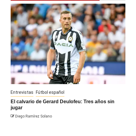
Entrevistas
Fútbol español
Entre
El calvario de Gerard Deulofeu: Tres años sin
Javi
jugar
Die
Diego Ramírez Solano