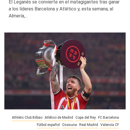
El Leganés se convierte en el matagigantes tras ganar
a los líderes Barcelona y Atlético y, esta semana, al
Almería,...
Athletic Club Bilbao
Atlético de Madrid
Copa del Rey
FC Barcelona
Fútbol español
Osasuna
Real Madrid
Valencia CF