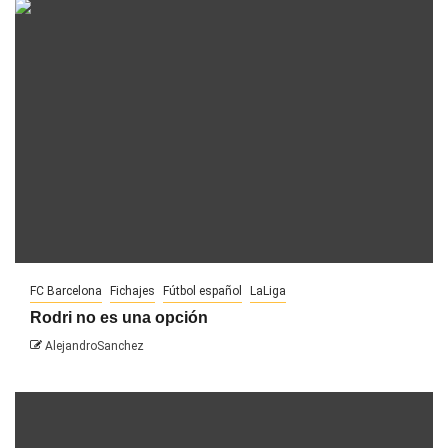
FC Barcelona
Fichajes
Fútbol español
LaLiga
Rodri no es una opción
AlejandroSanchez