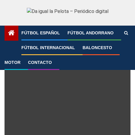
Saltar
al
contenido
FÚTBOL ESPAÑOL
FÚTBOL ANDORRANO
Portada
»
Archivo de Alberto Climent
»
Página 4
FÚTBOL INTERNACIONAL
BALONCESTO
Alberto Climent
MOTOR
CONTACTO