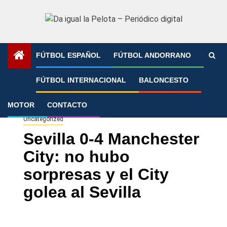
Saltar
al
contenido
FÚTBOL ESPAÑOL
FÚTBOL ANDORRANO
Portada
»
Sevilla 0-4 Manchester City: no hubo sorpresas y
FÚTBOL INTERNACIONAL
BALONCESTO
el City golea al Sevilla
MOTOR
CONTACTO
Uncategorized
Sevilla 0-4 Manchester
City: no hubo
sorpresas y el City
golea al Sevilla