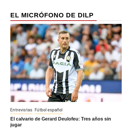
EL MICRÓFONO DE DILP
Entrevistas
Fútbol español
Entre
El calvario de Gerard Deulofeu: Tres años sin
Javi
jugar
Die