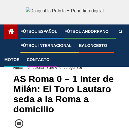
Saltar
al
contenido
FÚTBOL ESPAÑOL
FÚTBOL ANDORRANO
Portada
»
AS Roma 0 – 1 Inter de Milán: El Toro Lautaro
FÚTBOL INTERNACIONAL
BALONCESTO
seda a la Roma a domicilio
MOTOR
CONTACTO
Fútbol Internacional
Serie A
Uncategorized
AS Roma 0 – 1 Inter de
Milán: El Toro Lautaro
seda a la Roma a
domicilio