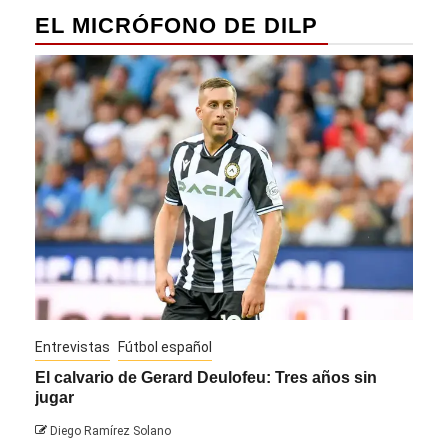
EL MICRÓFONO DE DILP
Entrevistas
Fútbol español
Entre
El calvario de Gerard Deulofeu: Tres años sin
Javi
jugar
Die
Diego Ramírez Solano