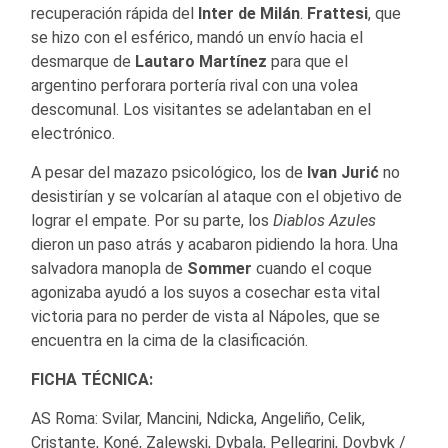
recuperación rápida del
Inter de Milán
.
Frattesi
, que
se hizo con el esférico, mandó un envío hacia el
desmarque de
Lautaro Martínez
para que el
argentino perforara portería rival con una volea
descomunal. Los visitantes se adelantaban en el
electrónico.
A pesar del mazazo psicológico, los de
Ivan Jurić
no
desistirían y se volcarían al ataque con el objetivo de
lograr el empate. Por su parte, los
Diablos Azules
dieron un paso atrás y acabaron pidiendo la hora. Una
salvadora manopla de
Sommer
cuando el coque
agonizaba ayudó a los suyos a cosechar esta vital
victoria para no perder de vista al Nápoles, que se
encuentra en la cima de la clasificación.
FICHA TÉCNICA:
AS Roma: Svilar, Mancini, Ndicka, Angeliño, Celik,
Cristante, Koné, Zalewski, Dybala, Pellegrini, Dovbyk /