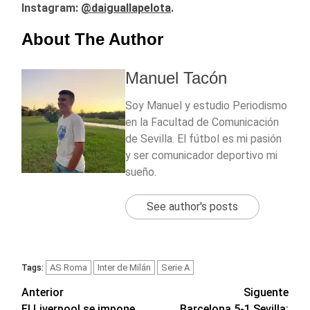
Instagram:
@daiguallapelota
.
About The Author
Manuel Tacón
Soy Manuel y estudio Periodismo
en la Facultad de Comunicación
de Sevilla. El fútbol es mi pasión
y ser comunicador deportivo mi
sueño.
See author's posts
AS Roma
Inter de Milán
Serie A
Tags:
Navegación
Anterior
Siguente
El Liverpool se impone
Barcelona 5-1 Sevilla: