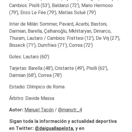
Cambios: Pisilli (53′), Baldanzi (72′), Mario Hermoso
(79′), Enzo Le Fée (79′), Matías Solué (79′)
Inter de Milán: Sommer, Pavard, Acerbi, Bastoni,
Darmian, Barella, Çalhanoğlu, Mkhitaryan, Dimarco,
Thuram, Lautaro / Cambios: Frattesi (12′), De Vrij (27′),
Bisseck (71′), Dumfries (71′), Correa (72′)
Goles: Lautaro (60′)
Tarjetas: Barella (48′), Cristante (49′), Pisilli (62′),
Darmian (68′), Correa (78′)
Estadio: Olímpico de Roma
Árbitro: Davide Massa
Autor:
Manuel Tacón
/
@manutr_4
Sigan toda la información y actualidad deportiva
en Twitter:
@
daiguallapelota
, y en