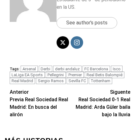
en la US.
See author's posts
Arsenal
Derbi
derbi andaluz
FC Barcelona
Isco
Tags:
LaLiga EA Sports
Pellegrini
Premier
Real Betis Balompié
Real Madrid
Sergio Ramos
Sevilla FC
Tottenham
Navegación
Anterior
Siguente
Previa Real Sociedad Real
Real Sociedad 0-1 Real
de
Madrid: En busca del
Madrid: Arda Güler baila
entradas
alirón
bajo la lluvia