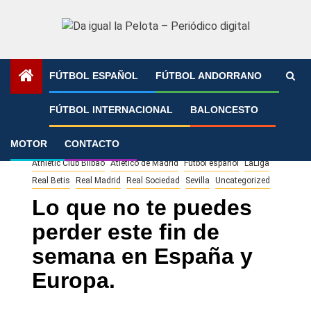
Saltar
al
contenido
FÚTBOL ESPAÑOL
FÚTBOL ANDORRANO
Portada
»
Lo que no te puedes perder este fin de semana
FÚTBOL INTERNACIONAL
BALONCESTO
en España y Europa.
MOTOR
CONTACTO
Athletic Club Bilbao
Atlético de Madrid
Fútbol español
LaLiga
Real Betis
Real Madrid
Real Sociedad
Sevilla
Uncategorized
Lo que no te puedes
perder este fin de
semana en España y
Europa.