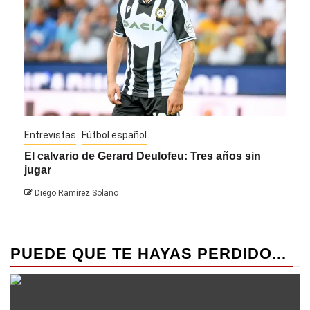
Entrevistas
Fútbol español
Entre
El calvario de Gerard Deulofeu: Tres años sin
Javi
jugar
Die
Diego Ramírez Solano
PUEDE QUE TE HAYAS PERDIDO...