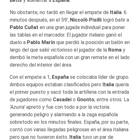
Betis
y adelantar a
España
.
No obstante, no tardó en llegar el empate de
Italia
. 6
minutos después, en el 59′,
Niccolò Pisilli
logró batir a
Pablo Cuñat
en una gran jugada individual para poner
las tablas en el marcador. El jugador italiano ganó el
duelo a
Pablo Marín
que perdió la posición un balón en
largo del que salió victorioso el jugador de la
Roma
y
derribó la meta española con un gran remate en el lado
derecho del interior del área.
Con el empate a 1,
España
se colocaba líder de grupo.
Ambos equipos estaban clasificados pero
Italia
quería
el primer puesto y sacó toda la artilleria con la entrada
de jugadores como
Casadei
o
Gnonto
, entre otros. La
‘Azurra’
apretó y fue con todo a por la victoria
generando peligro y alarmando a la zaga española
sobretodo en los minutos finales. España, por su parte,
contó con varias llegadas peligrosas en el área italiana
pero que no tuvieron éxito.
Italia
tuvo un par de