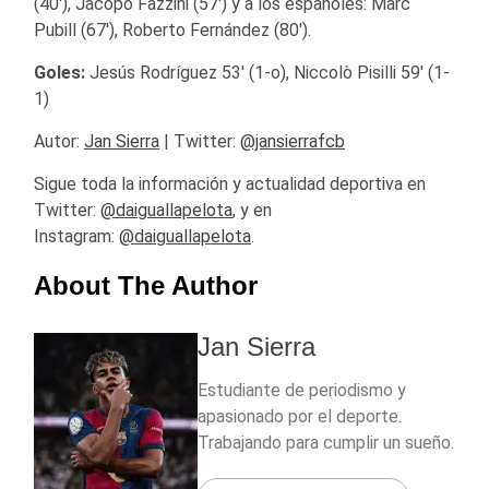
(40′), Jacopo Fazzini (57′) y a los españoles: Marc
Pubill (67′), Roberto Fernández (80′).
Goles:
Jesús Rodríguez 53′ (1-o), Niccolò Pisilli 59′ (1-
1)
Autor:
Jan Sierra
| Twitter:
@jansierrafcb
Sigue toda la información y actualidad deportiva en
Twitter:
@daiguallapelota
, y en
Instagram:
@daiguallapelota
.
About The Author
Jan Sierra
Estudiante de periodismo y
apasionado por el deporte.
Trabajando para cumplir un sueño.