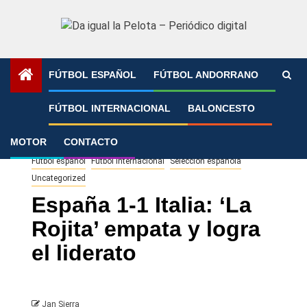
Saltar
al
contenido
FÚTBOL ESPAÑOL
FÚTBOL ANDORRANO
Portada
»
España 1-1 Italia: ‘La Rojita’ empata y logra el
FÚTBOL INTERNACIONAL
BALONCESTO
liderato
MOTOR
CONTACTO
Fútbol español
Fútbol Internacional
Selección española
Uncategorized
España 1-1 Italia: ‘La
Rojita’ empata y logra
el liderato
Jan Sierra