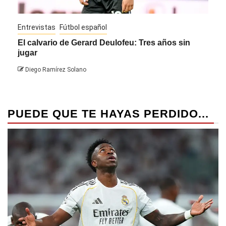
Entrevistas
Fútbol español
Entre
El calvario de Gerard Deulofeu: Tres años sin
Javi
jugar
Die
Diego Ramírez Solano
PUEDE QUE TE HAYAS PERDIDO...