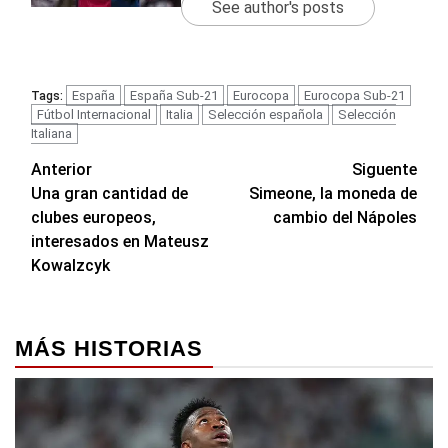
See author's posts
España
España Sub-21
Eurocopa
Eurocopa Sub-21
Tags:
Fútbol Internacional
Italia
Selección española
Selección
Italiana
Navegación
Anterior
Siguente
Una gran cantidad de
Simeone, la moneda de
de
clubes europeos,
cambio del Nápoles
entradas
interesados en Mateusz
Kowalzcyk
MÁS HISTORIAS