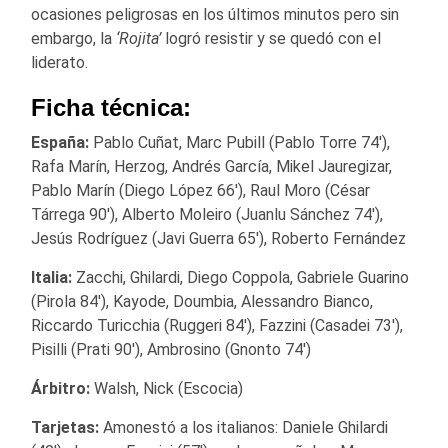
ocasiones peligrosas en los últimos minutos pero sin
embargo, la
‘Rojita’
logró resistir y se quedó con el
liderato.
Ficha técnica:
España:
Pablo Cuñat, Marc Pubill (Pablo Torre 74′),
Rafa Marín, Herzog, Andrés García, Mikel Jauregizar,
Pablo Marín (Diego López 66′), Raul Moro (César
Tárrega 90′), Alberto Moleiro (Juanlu Sánchez 74′),
Jesús Rodríguez (Javi Guerra 65′), Roberto Fernández
Italia:
Zacchi, Ghilardi, Diego Coppola, Gabriele Guarino
(Pirola 84′), Kayode, Doumbia, Alessandro Bianco,
Riccardo Turicchia (Ruggeri 84′), Fazzini (Casadei 73′),
Pisilli (Prati 90′), Ambrosino (Gnonto 74′)
Árbitro:
Walsh, Nick (Escocia)
Tarjetas:
Amonestó a los italianos: Daniele Ghilardi