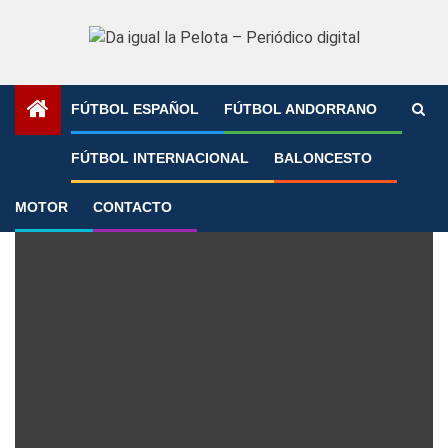
Saltar
al
contenido
FÚTBOL ESPAÑOL
FÚTBOL ANDORRANO
Portada
»
Supercopa 2026 Fem
FÚTBOL INTERNACIONAL
BALONCESTO
Supercopa 2026 Fem
MOTOR
CONTACTO