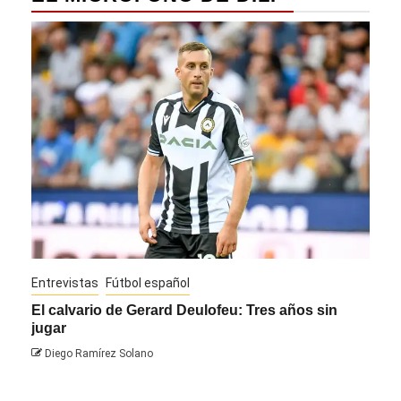
Entrevistas
Fútbol español
Entre
El calvario de Gerard Deulofeu: Tres años sin
Javi
jugar
Die
Diego Ramírez Solano