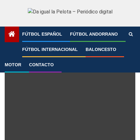
Saltar
al
contenido
FÚTBOL ESPAÑOL
FÚTBOL ANDORRANO
Portada
»
Segunda división
FÚTBOL INTERNACIONAL
BALONCESTO
Segunda división
MOTOR
CONTACTO