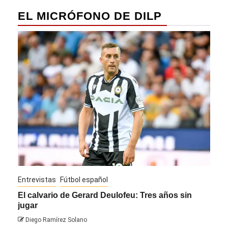
EL MICRÓFONO DE DILP
Entrevistas
Fútbol español
Entre
El calvario de Gerard Deulofeu: Tres años sin
Javi
jugar
Die
Diego Ramírez Solano