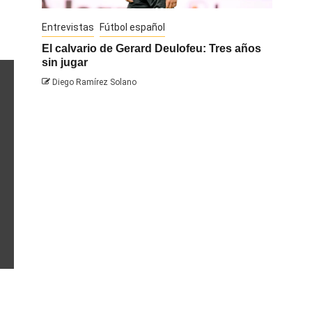
Entrevistas
Fútbol español
Entrevis
El calvario de Gerard Deulofeu: Tres años
Javi Na
sin jugar
Diego 
Diego Ramírez Solano