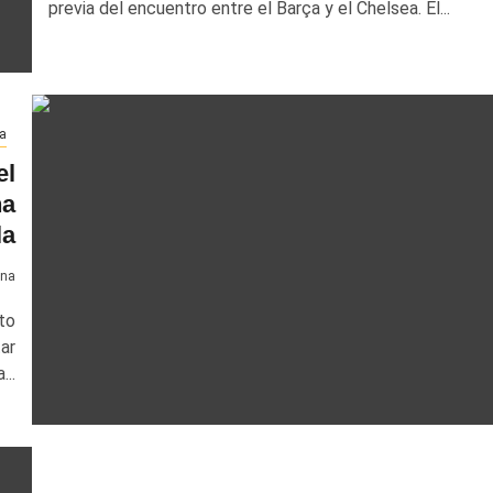
previa del encuentro entre el Barça y el Chelsea. El...
a
el
na
la
ona
to
ar
...