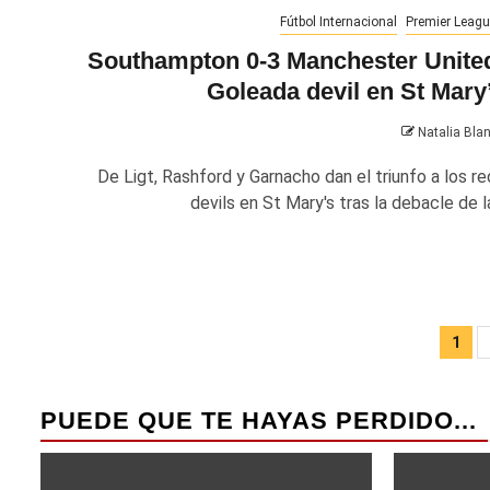
Fútbol Internacional
Premier Leagu
Southampton 0-3 Manchester Unite
Goleada devil en St Mary
Natalia Bla
De Ligt, Rashford y Garnacho dan el triunfo a los re
devils en St Mary's tras la debacle de la
Pa
1
de
ent
PUEDE QUE TE HAYAS PERDIDO...