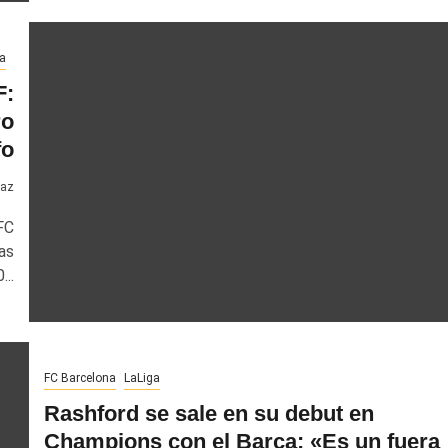
a
F:
ro
fo
íaz
FC
as
...
FC Barcelona
LaLiga
Rashford se sale en su debut en
Champions con el Barça: «Es un fuera