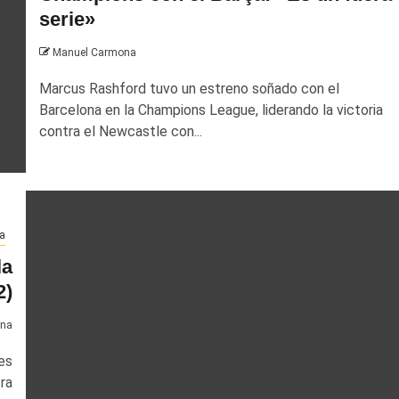
serie»
Manuel Carmona
Marcus Rashford tuvo un estreno soñado con el
Barcelona en la Champions League, liderando la victoria
contra el Newcastle con...
a
la
2)
ona
es
ra