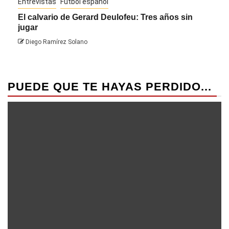
Entrevistas
Fútbol español
Entre
El calvario de Gerard Deulofeu: Tres años sin
Javi
jugar
Die
Diego Ramírez Solano
PUEDE QUE TE HAYAS PERDIDO...