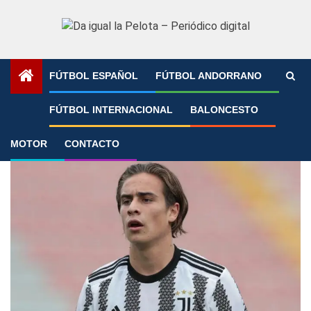
Saltar
al
contenido
FÚTBOL ESPAÑOL
FÚTBOL ANDORRANO
Portada
»
Promesas
FÚTBOL INTERNACIONAL
BALONCESTO
Promesas
MOTOR
CONTACTO