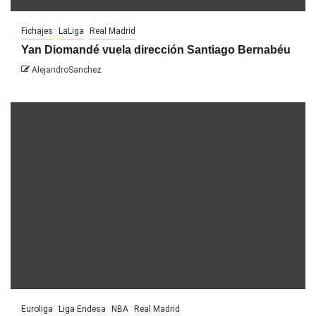
Fichajes
LaLiga
Real Madrid
Yan Diomandé vuela dirección Santiago Bernabéu
AlejandroSanchez
Euroliga
Liga Endesa
NBA
Real Madrid