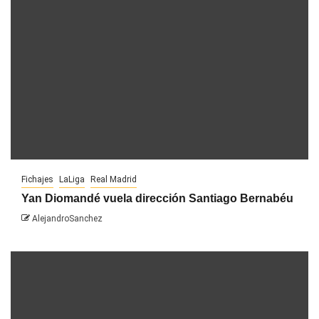
Fichajes
LaLiga
Real Madrid
Yan Diomandé vuela dirección Santiago Bernabéu
AlejandroSanchez