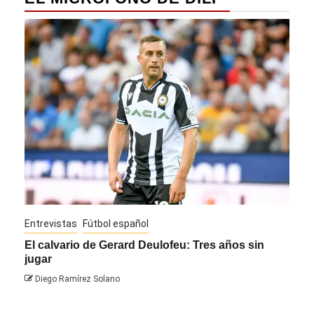
Entrevistas
Fútbol español
Entre
El calvario de Gerard Deulofeu: Tres años sin
Javi
jugar
Die
Diego Ramírez Solano