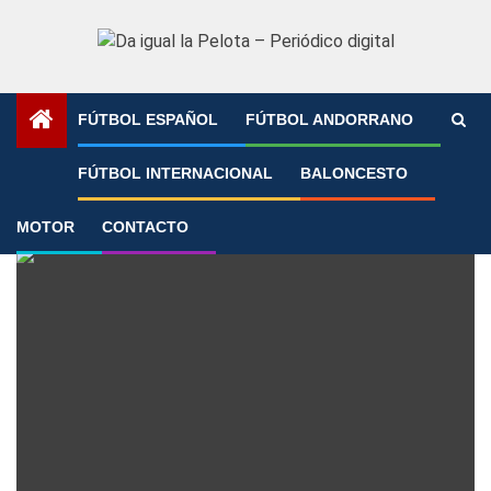
Saltar
al
contenido
FÚTBOL ESPAÑOL
FÚTBOL ANDORRANO
Portada
»
Liga Mexicana
FÚTBOL INTERNACIONAL
BALONCESTO
Liga Mexicana
MOTOR
CONTACTO