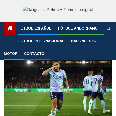
Saltar
al
contenido
FÚTBOL ESPAÑOL
FÚTBOL ANDORRANO
Portada
»
Gabriel Jesus
FÚTBOL INTERNACIONAL
BALONCESTO
Gabriel Jesus
MOTOR
CONTACTO