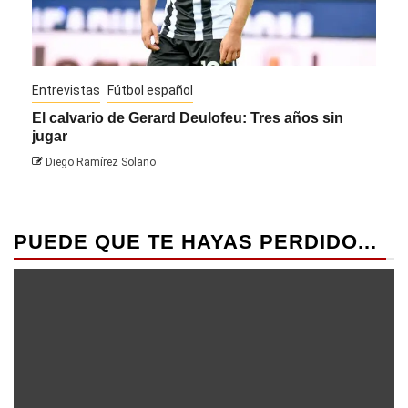
Entrevistas
Fútbol español
Entre
El calvario de Gerard Deulofeu: Tres años sin
Javi
jugar
Die
Diego Ramírez Solano
PUEDE QUE TE HAYAS PERDIDO...