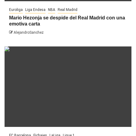
Euroliga
Liga Endesa
NBA
Real Madrid
Mario Hezonja se despide del Real Madrid con una
emotiva carta
AlejandroSanchez
FC Barcelona
Fichajes
LaLiga
Ligue 1