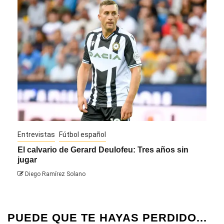
Entrevistas
Fútbol español
Entre
El calvario de Gerard Deulofeu: Tres años sin
Javi
jugar
Die
Diego Ramírez Solano
PUEDE QUE TE HAYAS PERDIDO...