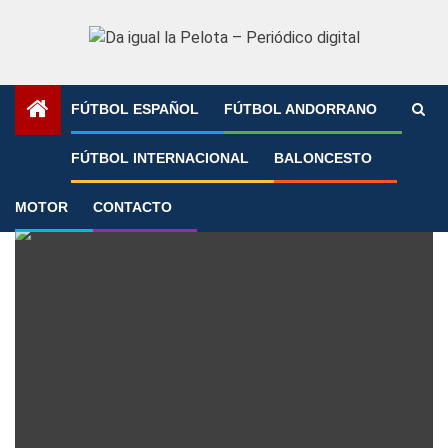
Saltar
al
contenido
FÚTBOL ESPAÑOL
FÚTBOL ANDORRANO
Portada
»
Endrick
FÚTBOL INTERNACIONAL
BALONCESTO
Endrick
MOTOR
CONTACTO