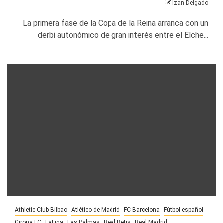
Izan Delgado
La primera fase de la Copa de la Reina arranca con un
derbi autonómico de gran interés entre el Elche...
Athletic Club Bilbao
Atlético de Madrid
FC Barcelona
Fútbol español
Girona FC
LaLiga
Las Palmas
Real Betis
Real Madrid