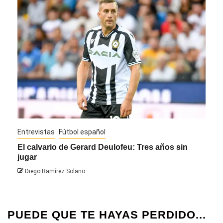
Entrevistas
Fútbol español
Entre
El calvario de Gerard Deulofeu: Tres años sin
Javi
jugar
Die
Diego Ramírez Solano
PUEDE QUE TE HAYAS PERDIDO...