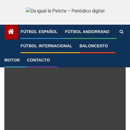
Saltar
al
contenido
FÚTBOL ESPAÑOL
FÚTBOL ANDORRANO
Portada
»
Elche
»
Página 2
FÚTBOL INTERNACIONAL
BALONCESTO
Elche
MOTOR
CONTACTO