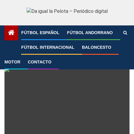
Saltar
al
contenido
FÚTBOL ESPAÑOL
FÚTBOL ANDORRANO
Portada
»
Bruno Guimarães
FÚTBOL INTERNACIONAL
BALONCESTO
Bruno Guimarães
MOTOR
CONTACTO