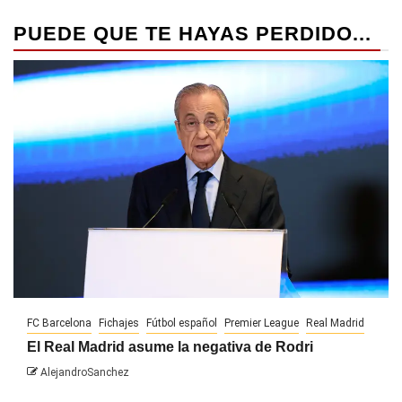
PUEDE QUE TE HAYAS PERDIDO...
FC Barcelona
Fichajes
Fútbol español
Premier League
Real Madrid
El Real Madrid asume la negativa de Rodri
AlejandroSanchez