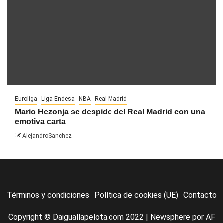
Euroliga
Liga Endesa
NBA
Real Madrid
Mario Hezonja se despide del Real Madrid con una
emotiva carta
AlejandroSanchez
Términos y condiciones
Política de cookies (UE)
Contacto
Copyright © Daiguallapelota.com 2022
|
Newsphere
por AF