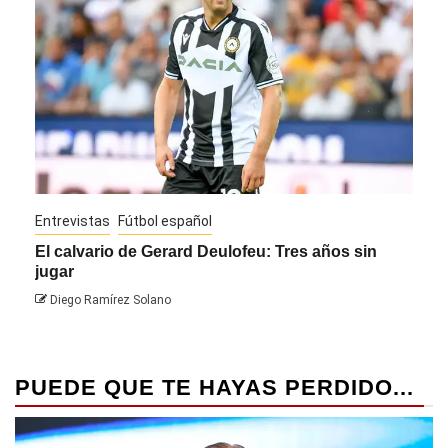
Entrevistas
Fútbol español
Entre
El calvario de Gerard Deulofeu: Tres años sin
Javi
jugar
Die
Diego Ramírez Solano
PUEDE QUE TE HAYAS PERDIDO...