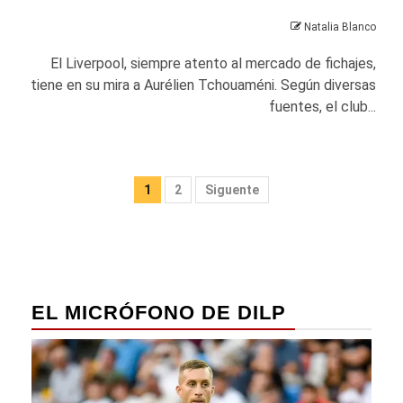
Natalia Blanco
El Liverpool, siempre atento al mercado de fichajes,
tiene en su mira a Aurélien Tchouaméni. Según diversas
fuentes, el club...
Paginación
1
2
Siguente
de
entradas
EL MICRÓFONO DE DILP