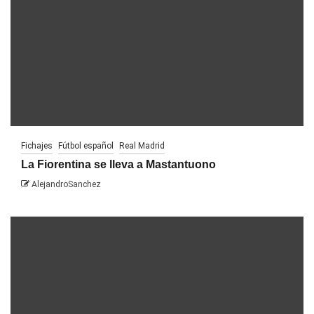
Fichajes
Fútbol español
Real Madrid
La Fiorentina se lleva a Mastantuono
AlejandroSanchez