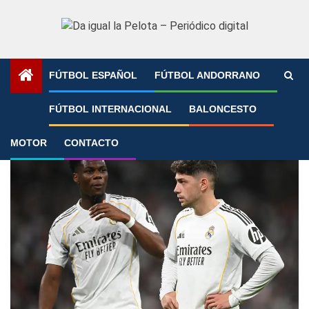
Saltar
al
contenido
FÚTBOL ESPAÑOL
FÚTBOL ANDORRANO
Portada
»
Aurélien Tchouaméni
FÚTBOL INTERNACIONAL
BALONCESTO
Aurélien Tchouaméni
MOTOR
CONTACTO