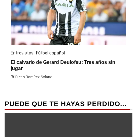
Entrevistas
Fútbol español
Entre
El calvario de Gerard Deulofeu: Tres años sin
Javi
jugar
Die
Diego Ramírez Solano
PUEDE QUE TE HAYAS PERDIDO...