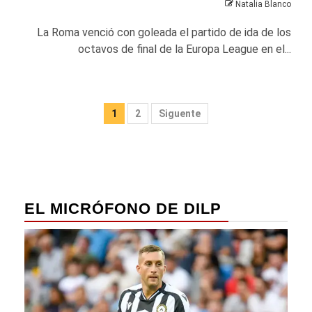
Natalia Blanco
La Roma venció con goleada el partido de ida de los
octavos de final de la Europa League en el...
Paginación
1
2
Siguente
de
entradas
EL MICRÓFONO DE DILP