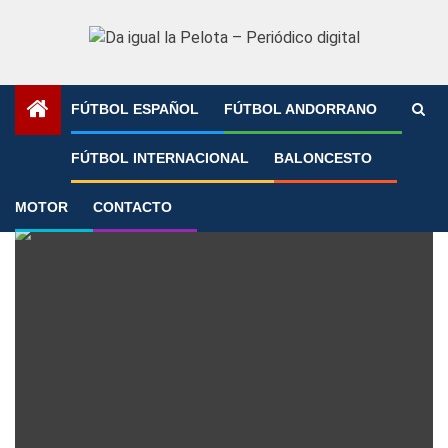
Saltar
al
contenido
FÚTBOL ESPAÑOL
FÚTBOL ANDORRANO
Portada
»
Ansu Fati
FÚTBOL INTERNACIONAL
BALONCESTO
Ansu Fati
MOTOR
CONTACTO