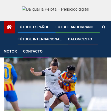
Saltar
al
contenido
FÚTBOL ESPAÑOL
FÚTBOL ANDORRANO
Portada
»
1RFEF Fem
FÚTBOL INTERNACIONAL
BALONCESTO
1RFEF Fem
MOTOR
CONTACTO