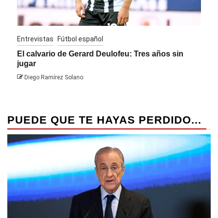
Entrevistas
Fútbol español
Entre
El calvario de Gerard Deulofeu: Tres años sin
Javi
jugar
Die
Diego Ramírez Solano
PUEDE QUE TE HAYAS PERDIDO...